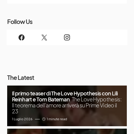
Follow Us
The Latest
Il primo teaser di The Love Hypothesis con Lili
Reinhart e Tom Bateman
The Love Hypothesis:
Il teorema dell’amore arriverà su Prime Video il
23
1 Luglio 2026
1 minute read