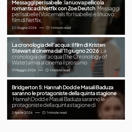
Messaggi per Isabelle: la nuova pellicola
romantica di Netflix con Zoe Deutch
Messaggi
per Isabelle (Voicemails for Isabelle) è il nuovo
film di Netflix,
23 Giugno 2026
1 minute read
La cronologia dell’acqua: il film di Kristen
Stewart al cinema dall’11 giugno 2026
La
cronologia dell’acqua (The Chronology of
Water) arriva al cinema il prossimo
17 Maggio 2026
1 minute read
Bridgerton 5: Hannah Dodd e Masali Baduza
saranno le protagoniste della quinta stagione
Hannah Dodd e Masali Baduza saranno le
protagoniste della quinta stagione di
2 Aprile 2026
1 minute read