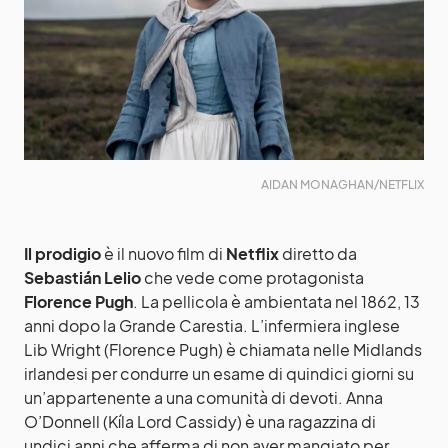
AIDAN MONAGHAN/NETFLIX
Il prodigio
è il nuovo film di
Netflix
diretto da
Sebastián Lelio
che vede come protagonista
Florence Pugh
. La pellicola è ambientata nel 1862, 13
anni dopo la Grande Carestia. L’infermiera inglese
Lib Wright (Florence Pugh) è chiamata nelle Midlands
irlandesi per condurre un esame di quindici giorni su
un’appartenente a una comunità di devoti. Anna
O’Donnell (Kíla Lord Cassidy) è una ragazzina di
undici anni che afferma di non aver mangiato per