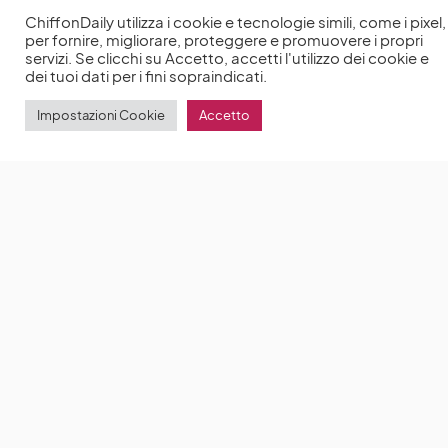
ChiffonDaily utilizza i cookie e tecnologie simili, come i pixel,
per fornire, migliorare, proteggere e promuovere i propri
servizi. Se clicchi su Accetto, accetti l'utilizzo dei cookie e
dei tuoi dati per i fini sopraindicati.
Impostazioni Cookie
Accetto
‘Non c’è due senza…’: il film spagnolo di Netflix
racconta una notte di sesso e possibilità
‘Non c’è
due senza…’ è un film spagnolo disponibile su
by
Anna Chiara Delle Donne
30 Novembre 2021