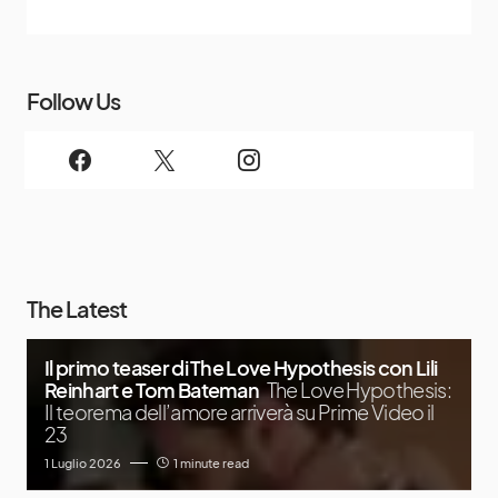
Follow Us
The Latest
Il primo teaser di The Love Hypothesis con Lili
Reinhart e Tom Bateman
The Love Hypothesis:
Il teorema dell’amore arriverà su Prime Video il
23
1 Luglio 2026
1 minute read