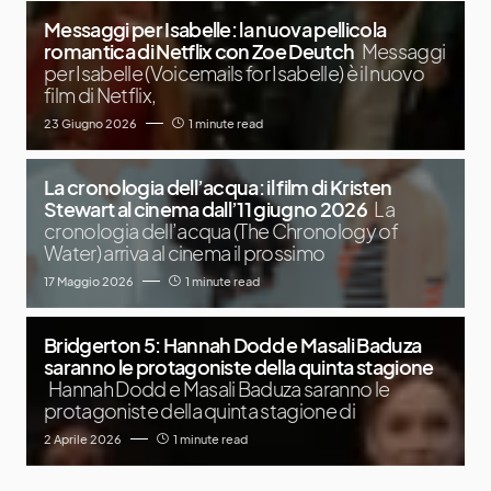
Messaggi per Isabelle: la nuova pellicola
romantica di Netflix con Zoe Deutch
Messaggi
per Isabelle (Voicemails for Isabelle) è il nuovo
film di Netflix,
23 Giugno 2026
1 minute read
La cronologia dell’acqua: il film di Kristen
Stewart al cinema dall’11 giugno 2026
La
cronologia dell’acqua (The Chronology of
Water) arriva al cinema il prossimo
17 Maggio 2026
1 minute read
Bridgerton 5: Hannah Dodd e Masali Baduza
saranno le protagoniste della quinta stagione
Hannah Dodd e Masali Baduza saranno le
protagoniste della quinta stagione di
2 Aprile 2026
1 minute read