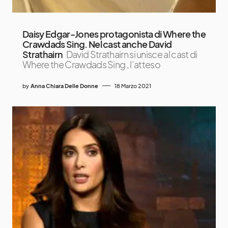
Daisy Edgar-Jones protagonista di Where the
Crawdads Sing. Nel cast anche David
Strathairn
David Strathairn si unisce al cast di
Where the Crawdads Sing , l’atteso
by
Anna Chiara Delle Donne
18 Marzo 2021