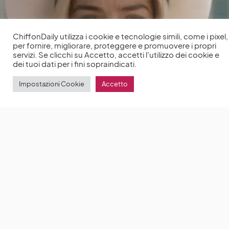
ChiffonDaily utilizza i cookie e tecnologie simili, come i pixel,
per fornire, migliorare, proteggere e promuovere i propri
servizi. Se clicchi su Accetto, accetti l'utilizzo dei cookie e
dei tuoi dati per i fini sopraindicati.
Impostazioni Cookie
Accetto
Oscar 2024: Margot Robbie commenta la mancata
candidatura come miglior attrice protagonista
Barbie ha ottenuto ben 8 candidature agli attesi
Oscar 2024
by
Anna Chiara Delle Donne
2 Febbraio 2024