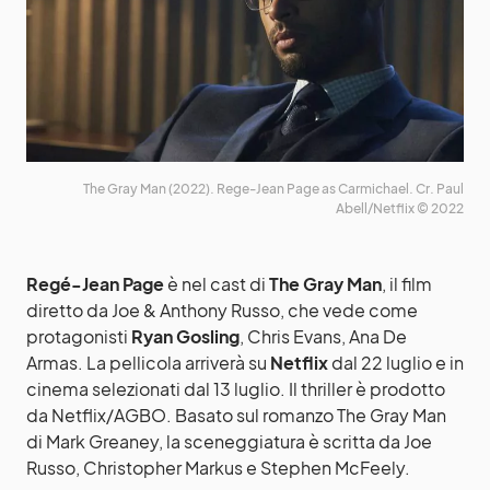
The Gray Man (2022). Rege-Jean Page as Carmichael. Cr. Paul
Abell/Netflix © 2022
Regé-Jean Page
è nel cast di
The Gray Man
, il film
diretto da Joe & Anthony Russo, che vede come
protagonisti
Ryan Gosling
, Chris Evans, Ana De
Armas. La pellicola arriverà su
Netflix
dal 22 luglio e in
cinema selezionati dal 13 luglio. Il thriller è prodotto
da Netflix/AGBO. Basato sul romanzo The Gray Man
di Mark Greaney, la sceneggiatura è scritta da Joe
Russo, Christopher Markus e Stephen McFeely.