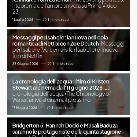
Il teorema dell’amore arriverà su Prime Video il
23
1 Luglio 2026
1 minute read
Messaggi per Isabelle: la nuova pellicola
romantica di Netflix con Zoe Deutch
Messaggi
per Isabelle (Voicemails for Isabelle) è il nuovo
film di Netflix,
23 Giugno 2026
1 minute read
La cronologia dell’acqua: il film di Kristen
Stewart al cinema dall’11 giugno 2026
La
cronologia dell’acqua (The Chronology of
Water) arriva al cinema il prossimo
17 Maggio 2026
1 minute read
Bridgerton 5: Hannah Dodd e Masali Baduza
saranno le protagoniste della quinta stagione