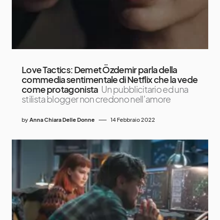
Love Tactics: Demet Özdemir parla della
commedia sentimentale di Netflix che la vede
come protagonista
Un pubblicitario ed una
stilista blogger non credono nell’amore
by
Anna Chiara Delle Donne
14 Febbraio 2022