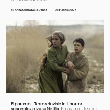
by
Anna Chiara Delle Donne
28 Maggio 2023
El páramo – Terrore invisibile: l’horror
spagnolo arriva su Netflix
El pàramo – Terrore