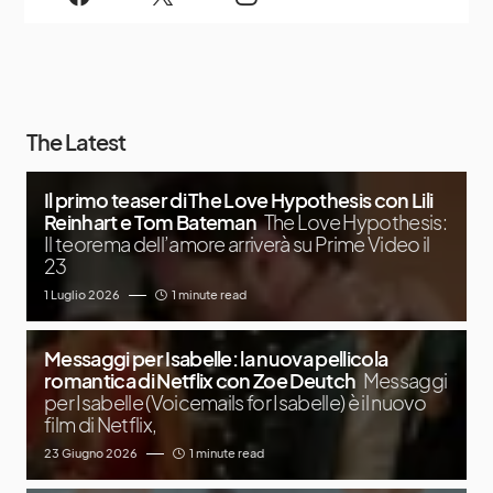
The Latest
Il primo teaser di The Love Hypothesis con Lili
Reinhart e Tom Bateman
The Love Hypothesis:
Il teorema dell’amore arriverà su Prime Video il
23
1 Luglio 2026
1 minute read
Messaggi per Isabelle: la nuova pellicola
romantica di Netflix con Zoe Deutch
Messaggi
per Isabelle (Voicemails for Isabelle) è il nuovo
film di Netflix,
23 Giugno 2026
1 minute read