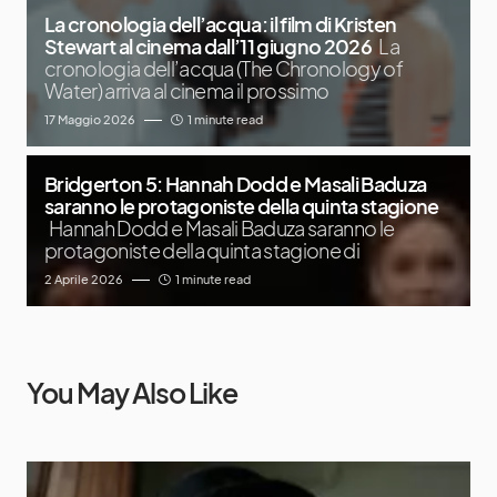
La cronologia dell’acqua: il film di Kristen
Stewart al cinema dall’11 giugno 2026
La
cronologia dell’acqua (The Chronology of
Water) arriva al cinema il prossimo
17 Maggio 2026
1 minute read
Bridgerton 5: Hannah Dodd e Masali Baduza
saranno le protagoniste della quinta stagione
Hannah Dodd e Masali Baduza saranno le
protagoniste della quinta stagione di
2 Aprile 2026
1 minute read
You May Also Like