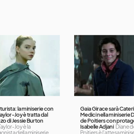
aturista: la miniserie con
Gaia Girace sarà Cater
aylor-Joy è tratta dal
Medici nella miniserie 
o di Jessie Burton
de Poitiers con protag
aylor-Joy è la
Isabelle Adjani
Diane d
onista della miniserie
Poitiers è l’attesa minis