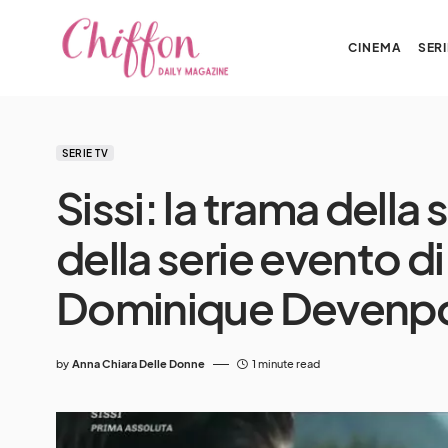
CINEMA
SERI
SERIE TV
Sissi: la trama dell
della serie evento d
Dominique Devenpo
by
Anna Chiara Delle Donne
1 minute read