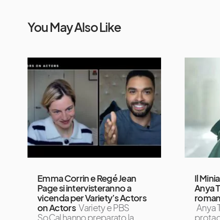
You May Also Like
Emma Corrin e Regé Jean
Il Mini
Page si intervisteranno a
Anya T
vicenda per Variety’s Actors
romanz
on Actors
Variety e PBS
Anya T
SoCal hanno preparato la
protag