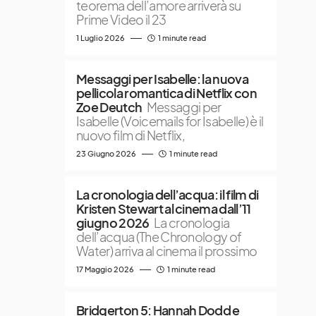
teorema dell’amore arriverà su
Prime Video il 23
1 Luglio 2026
1 minute read
Messaggi per Isabelle: la nuova
pellicola romantica di Netflix con
Zoe Deutch
Messaggi per
Isabelle (Voicemails for Isabelle) è il
nuovo film di Netflix,
23 Giugno 2026
1 minute read
La cronologia dell’acqua: il film di
Kristen Stewart al cinema dall’11
giugno 2026
La cronologia
dell’acqua (The Chronology of
Water) arriva al cinema il prossimo
17 Maggio 2026
1 minute read
Bridgerton 5: Hannah Dodd e