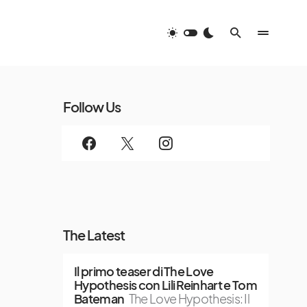
Follow Us
The Latest
Il primo teaser di The Love
Hypothesis con Lili Reinhart e Tom
Bateman
The Love Hypothesis: Il