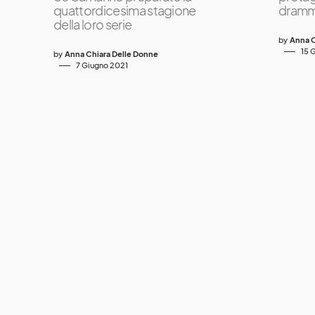
quattordicesima stagione
drammat
della loro serie
by
Anna C
15 
by
Anna Chiara Delle Donne
7 Giugno 2021