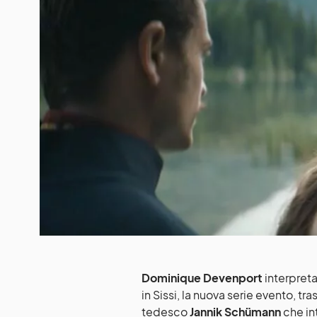
Dominique Devenport
interpreta
in Sissi, la nuova serie evento, tr
tedesco
Jannik Schümann
che int