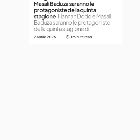
Masali Baduza saranno le
protagoniste della quinta
stagione
Hannah Dodd e Masali
Baduza saranno le protagoniste
della quinta stagione di
2 Aprile 2026
1 minute read