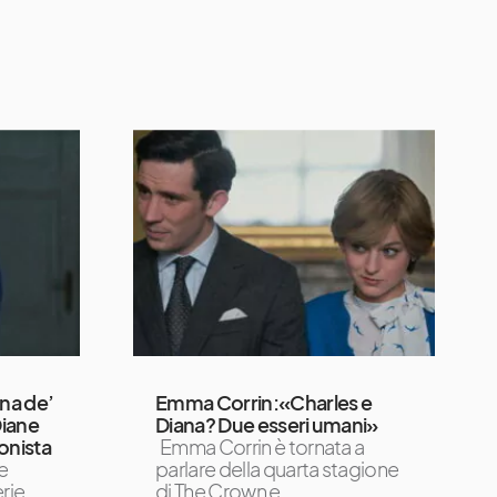
ina de’
Emma Corrin:«Charles e
Diane
Diana? Due esseri umani»
onista
Emma Corrin è tornata a
e
parlare della quarta stagione
erie
di The Crown e