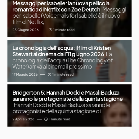
Messaggi per Isabelle: la nuova pellicola
romantica di Netflix con Zoe Deutch
Messaggi
per Isabelle (Voicemails for Isabelle) è il nuovo
film di Netflix,
23 Giugno 2026
1 minute read
La cronologia dell’acqua: il film di Kristen
Stewart al cinema dall’11 giugno 2026
La
cronologia dell’acqua (The Chronology of
Water) arriva al cinema il prossimo
17 Maggio 2026
1 minute read
Bridgerton 5: Hannah Dodd e Masali Baduza
saranno le protagoniste della quinta stagione
Hannah Dodd e Masali Baduza saranno le
protagoniste della quinta stagione di
2 Aprile 2026
1 minute read