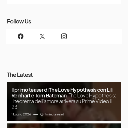
Follow Us
The Latest
Il primo teaser di The Love Hypothesis con Lili
Reinhart e Tom Bateman
The Love Hypothesis:
Il teorema dell’amore arriverà su Prime Video il
23
1 Luglio 2026
1 minute read