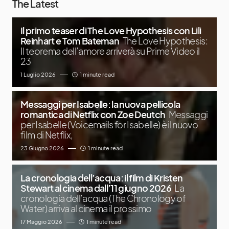
The Latest
Il primo teaser di The Love Hypothesis con Lili
Reinhart e Tom Bateman
The Love Hypothesis:
Il teorema dell’amore arriverà su Prime Video il
23
1 Luglio 2026
1 minute read
Messaggi per Isabelle: la nuova pellicola
romantica di Netflix con Zoe Deutch
Messaggi
per Isabelle (Voicemails for Isabelle) è il nuovo
film di Netflix,
23 Giugno 2026
1 minute read
La cronologia dell’acqua: il film di Kristen
Stewart al cinema dall’11 giugno 2026
La
cronologia dell’acqua (The Chronology of
Water) arriva al cinema il prossimo
17 Maggio 2026
1 minute read