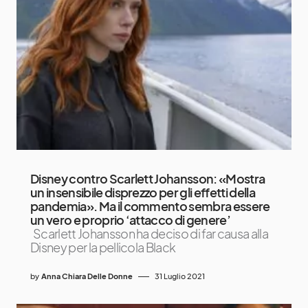
Disney contro Scarlett Johansson: «Mostra
un insensibile disprezzo per gli effetti della
pandemia». Ma il commento sembra essere
un vero e proprio ‘attacco di genere’
Scarlett Johansson ha deciso di far causa alla
Disney per la pellicola Black
by
Anna Chiara Delle Donne
31 Luglio 2021