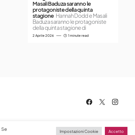
Masali Baduza saranno le
protagoniste della quinta
stagione
Hannah Dodd e Masali
Baduza saranno le protagoniste
della quinta stagione di
2 Aprile 2026
1 minute read
. Se
Impostazioni Cookie
Accetto