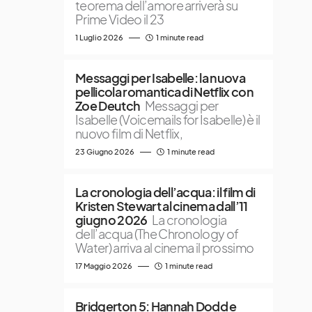
teorema dell’amore arriverà su
Prime Video il 23
1 Luglio 2026
1 minute read
Messaggi per Isabelle: la nuova
pellicola romantica di Netflix con
Zoe Deutch
Messaggi per
Isabelle (Voicemails for Isabelle) è il
nuovo film di Netflix,
23 Giugno 2026
1 minute read
La cronologia dell’acqua: il film di
Kristen Stewart al cinema dall’11
giugno 2026
La cronologia
dell’acqua (The Chronology of
Water) arriva al cinema il prossimo
17 Maggio 2026
1 minute read
Bridgerton 5: Hannah Dodd e