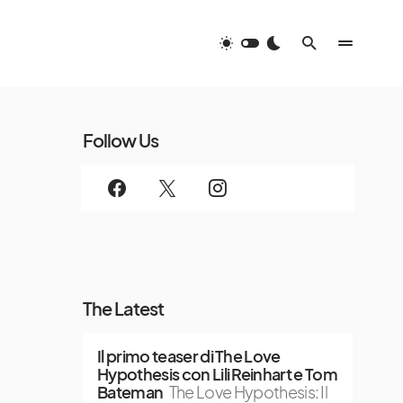
Follow Us
The Latest
Il primo teaser di The Love
Hypothesis con Lili Reinhart e Tom
Bateman
The Love Hypothesis: Il