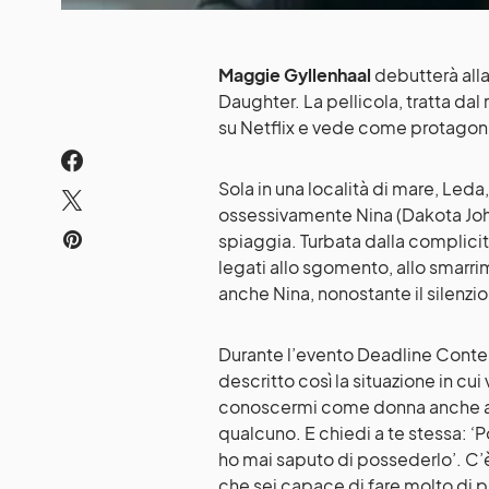
Maggie Gyllenhaal
debutterà all
Daughter. La pellicola, tratta dal
su Netflix e vede come protagoni
Sola in una località di mare, Leda
ossessivamente Nina (Dakota Joh
spiaggia. Turbata dalla complicit
legati allo sgomento, allo smarrim
anche Nina, nonostante il silenzi
Durante l’evento Deadline Conte
descritto così la situazione in cui
conoscermi come donna anche attr
qualcuno. E chiedi a te stessa: ‘
ho mai saputo di possederlo’. C’
che sei capace di fare molto di p