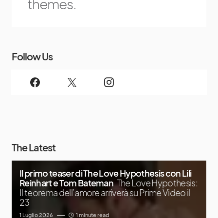
themes.
Follow Us
The Latest
Il primo teaser di The Love Hypothesis con Lili
Reinhart e Tom Bateman
The Love Hypothesis:
Il teorema dell’amore arriverà su Prime Video il
23
1 Luglio 2026
1 minute read