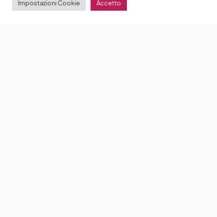
Impostazioni Cookie
Accetto
Un marito fedele: il thriller di Netflix racconta di una
relazione letale tra una moglie ed un marito
Un
marito fedele (Loving Adults) è il nuovo film Netflix
tratto dal romanzo di
by
Anna Chiara Delle Donne
28 Agosto 2022