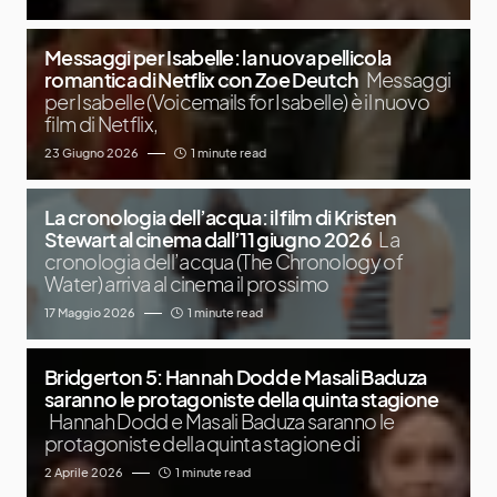
Messaggi per Isabelle: la nuova pellicola
romantica di Netflix con Zoe Deutch
Messaggi
per Isabelle (Voicemails for Isabelle) è il nuovo
film di Netflix,
23 Giugno 2026
1 minute read
La cronologia dell’acqua: il film di Kristen
Stewart al cinema dall’11 giugno 2026
La
cronologia dell’acqua (The Chronology of
Water) arriva al cinema il prossimo
17 Maggio 2026
1 minute read
Bridgerton 5: Hannah Dodd e Masali Baduza
saranno le protagoniste della quinta stagione
Hannah Dodd e Masali Baduza saranno le
protagoniste della quinta stagione di
2 Aprile 2026
1 minute read