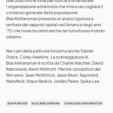
due uniscono le forze per riuscre a smantellare
l’organizzazione estremista che mira a raccogliere il
consenso generale della popolazione.
BlacKkKlansman presenta un’analisi rigorosa e
veritiera dei rapporti razziali nell’America degli anni
‘70 che trova riscontro anche nel tumultuoso mondo
odierno.
Nel cast della pellicola troviamo anche Topher
Grace, Corey Hawkins. La sceneggiatura di
Blackkklansman è scritta da Charlie Wachtel, David
Rabinowitz, Kevin Willmott. Mentre i produttori del
film sono: Sean McKittrick, Jason Blum, Raymond
Mansfield, Shaun Redick, Jordan Peele, Spike Lee.
ADAM DRIVER
BLACKKKLANSMAN
JOHN DAVID WASHINGTON