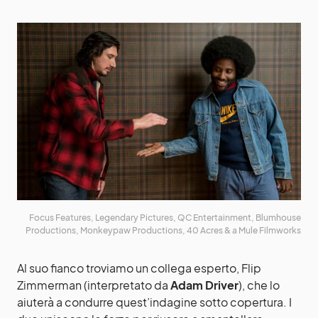
Focus Features, Legendary Pictures, QC Entertainment, Blumhouse
Productions, Monkeypaw Productions, 40 Acres & a Mule Filmworks
Al suo fianco troviamo un collega esperto, Flip
Zimmerman (interpretato da
Adam
Driver
), che lo
aiuterà a condurre quest’indagine sotto copertura. I