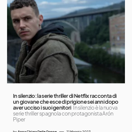
In silenzio: la serie thriller di Netflix racconta di
un giovane che esce di prigione sei anni dopo
aver ucciso i suoi genitori
In silenzio è la nuova
serie thriller spagnola con protagonista Arón
Piper
by
Anna Chiara Delle Donne
21 Maggio 2023