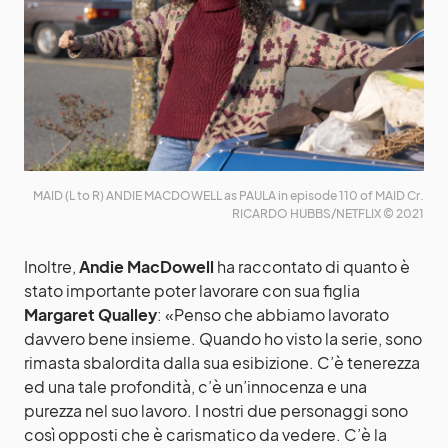
MAID (L to R) ANDIE MACDOWELL as PAULA in episode 110 of MAID Cr.
RICARDO HUBBS/NETFLIX © 2021
Inoltre,
Andie MacDowell
ha raccontato di quanto è
stato importante poter lavorare con sua figlia
Margaret
Qualley
: «Penso che abbiamo lavorato
davvero bene insieme. Quando ho visto la serie, sono
rimasta sbalordita dalla sua esibizione. C’è tenerezza
ed una tale profondità, c’è un’innocenza e una
purezza nel suo lavoro. I nostri due personaggi sono
così opposti che è carismatico da vedere. C’è la