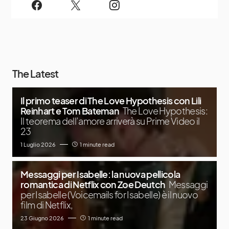
The Latest
Il primo teaser di The Love Hypothesis con Lili
Reinhart e Tom Bateman
The Love Hypothesis:
Il teorema dell’amore arriverà su Prime Video il
23
1 Luglio 2026
1 minute read
Messaggi per Isabelle: la nuova pellicola
romantica di Netflix con Zoe Deutch
Messaggi
per Isabelle (Voicemails for Isabelle) è il nuovo
film di Netflix,
23 Giugno 2026
1 minute read