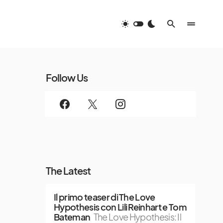
Follow Us
The Latest
Il primo teaser di The Love
Hypothesis con Lili Reinhart e Tom
Bateman
The Love Hypothesis: Il