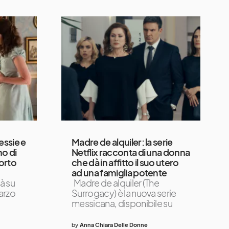
essie e
Madre de alquiler: la serie
o di
Netflix racconta di una donna
orto
che dà in affitto il suo utero
ad una famiglia potente
à su
Madre de alquiler (The
marzo
Surrogacy) è la nuova serie
messicana, disponibile su
by
Anna Chiara Delle Donne