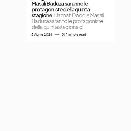
Masali Baduza saranno le
protagoniste della quinta
stagione
Hannah Dodd e Masali
Baduza saranno le protagoniste
della quinta stagione di
2 Aprile 2026
1 minute read