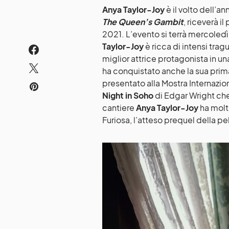
Anya Taylor-Joy
è il volto dell’a
The Queen’s Gambit
, riceverà i
2021. L’evento si terrà mercoledì
Taylor-Joy
è ricca di intensi tr
miglior attrice protagonista in una
ha conquistato anche la sua pri
presentato alla Mostra Internazion
Night in Soho
di Edgar Wright che
cantiere
Anya Taylor-Joy
ha molti
Furiosa, l’atteso prequel della p