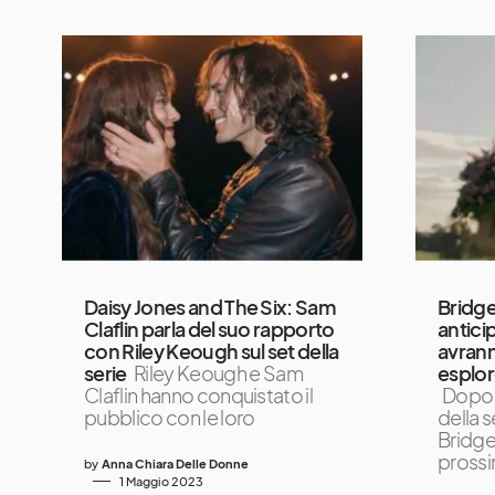
Daisy Jones and The Six: Sam
Bridge
Claflin parla del suo rapporto
antici
con Riley Keough sul set della
avran
serie
Riley Keough e Sam
esplor
Claflin hanno conquistato il
Dopo 
pubblico con le loro
della 
Bridge
pross
by
Anna Chiara Delle Donne
1 Maggio 2023