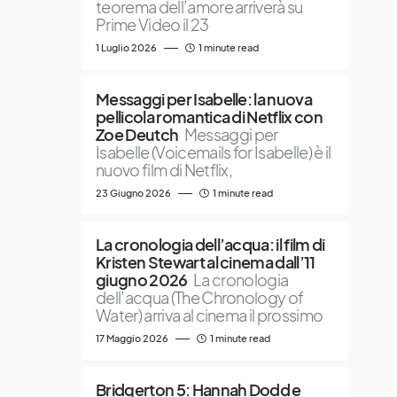
teorema dell’amore arriverà su
Prime Video il 23
1 Luglio 2026
1 minute read
Messaggi per Isabelle: la nuova
pellicola romantica di Netflix con
Zoe Deutch
Messaggi per
Isabelle (Voicemails for Isabelle) è il
nuovo film di Netflix,
23 Giugno 2026
1 minute read
La cronologia dell’acqua: il film di
Kristen Stewart al cinema dall’11
giugno 2026
La cronologia
dell’acqua (The Chronology of
Water) arriva al cinema il prossimo
17 Maggio 2026
1 minute read
Bridgerton 5: Hannah Dodd e