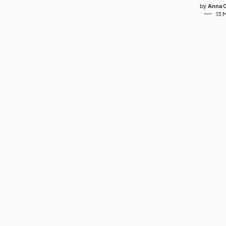
by
Anna C
13 