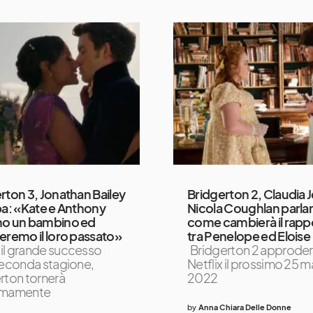
rton 3, Jonathan Bailey
Bridgerton 2, Claudia J
pa: «Kate e Anthony
Nicola Coughlan parlan
no un bambino ed
come cambierà il rapp
eremo il loro passato»
tra Penelope ed Eloise
il grande successo
Bridgerton 2 approder
seconda stagione,
Netflix il prossimo 25 
rton tornerà
2022
imamente
by
Anna Chiara Delle Donne