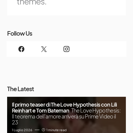
themes.
Follow Us
The Latest
Il primo teaser di The Love Hypothesis con Lili
Reinhart e Tom Bateman
The Love Hypothesis:
Il teorema dell’amore arriverà su Prime Video il
23
1 Luglio 2026
1 minute read