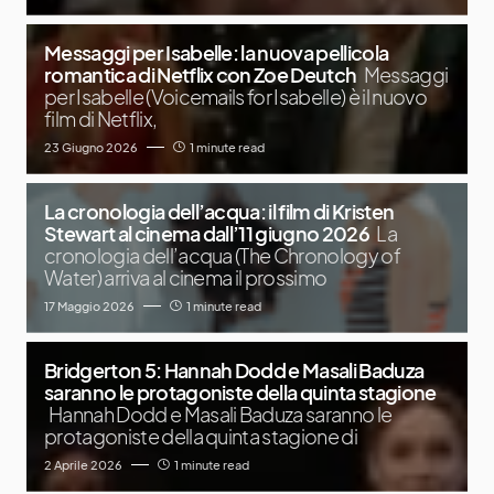
Messaggi per Isabelle: la nuova pellicola
romantica di Netflix con Zoe Deutch
Messaggi
per Isabelle (Voicemails for Isabelle) è il nuovo
film di Netflix,
23 Giugno 2026
1 minute read
La cronologia dell’acqua: il film di Kristen
Stewart al cinema dall’11 giugno 2026
La
cronologia dell’acqua (The Chronology of
Water) arriva al cinema il prossimo
17 Maggio 2026
1 minute read
Bridgerton 5: Hannah Dodd e Masali Baduza
saranno le protagoniste della quinta stagione
Hannah Dodd e Masali Baduza saranno le
protagoniste della quinta stagione di
2 Aprile 2026
1 minute read