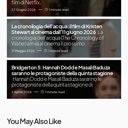
film di Netflix,
23 Giugno 2026
1 minute read
La cronologia dell’acqua: il film di Kristen
Stewart al cinema dall’11 giugno 2026
La
cronologia dell’acqua (The Chronology of
Water) arriva al cinema il prossimo
17 Maggio 2026
1 minute read
Bridgerton 5: Hannah Dodd e Masali Baduza
saranno le protagoniste della quinta stagione
Hannah Dodd e Masali Baduza saranno le
protagoniste della quinta stagione di
2 Aprile 2026
1 minute read
You May Also Like