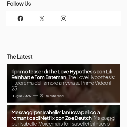
Follow Us
The Latest
Il primo teaser di The Love Hypothesis con Lili
Reinhart e Tom Bateman
The Love Hypothesis:
Il teorema dell’amore arriverà su Prime Video il
23
1 Luglio 2026
1 minute read
Messaggi per Isabelle: la nuova pellicola
romantica di Netflix con Zoe Deutch
Messaggi
per Isabelle (Voicemails for Isabelle) è il nuovo