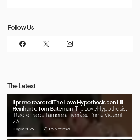
Follow Us
The Latest
Il primo teaser di The Love Hypothesis con Lili
Reinhart e Tom Bateman
The Love Hypothesis:
Il teorema dell’amore arriverà su Prime Video il
23
1 Luglio 2026
1 minute read