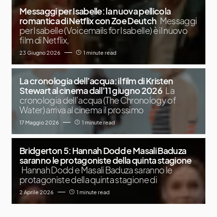
Messaggi per Isabelle: la nuova pellicola
romantica di Netflix con Zoe Deutch
Messaggi
per Isabelle (Voicemails for Isabelle) è il nuovo
film di Netflix,
23 Giugno 2026
1 minute read
La cronologia dell’acqua: il film di Kristen
Stewart al cinema dall’11 giugno 2026
La
cronologia dell’acqua (The Chronology of
Water) arriva al cinema il prossimo
17 Maggio 2026
1 minute read
Bridgerton 5: Hannah Dodd e Masali Baduza
saranno le protagoniste della quinta stagione
Hannah Dodd e Masali Baduza saranno le
protagoniste della quinta stagione di
2 Aprile 2026
1 minute read