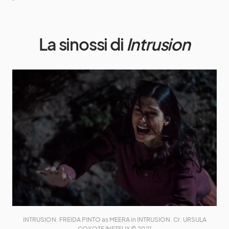
La sinossi di
Intrusion
INTRUSION. FREIDA PINTO as MEERA in INTRUSION. Cr. URSULA
COYOTE/NETFLIX © 2021