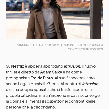
INTRUSION. FREIDA PINTO as MEERA in INTRUSION. Cr. URSULA
COYOTE/NETFLIX © 2021
Su
Netflix
è appena approdato
Intrusion
. Il nuovo
thriller è diretto da
Adam Salky
e ha come
protagonista
Freida Pinto
. Al suo fianco troviamo
anche Logan Marshall-Green. Al centro di
Intrusion
c’è una coppia sposata che si trasferisce in una
piccola cittadina, ma un’irruzione in casa sconvolge
la donna e alimenta il sospetto nei confronti delle
persone che la circondano.