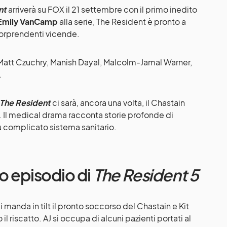
nt
arriverà su FOX il 21 settembre con il primo inedito
Emily VanCamp
alla serie, The Resident è pronto a
sorprendenti vicende.
: Matt Czuchry, Manish Dayal, Malcolm-Jamal Warner,
.
The Resident
ci sarà, ancora una volta, il Chastain
. Il medical drama racconta storie profonde di
ù complicato sistema sanitario.
o episodio di
The Resident 5
i manda in tilt il pronto soccorso del Chastain e Kit
l riscatto. AJ si occupa di alcuni pazienti portati al