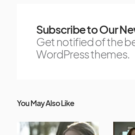
Subscribe to Our Ne
Get notified of the b
WordPress themes.
You May Also Like