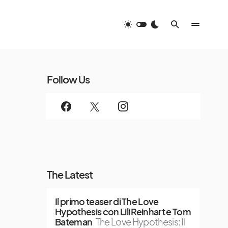
Follow Us
The Latest
Il primo teaser di The Love
Hypothesis con Lili Reinhart e Tom
Bateman
The Love Hypothesis: Il