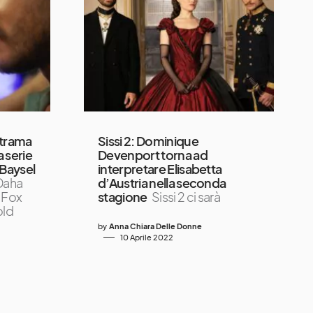
 trama
Sissi 2: Dominique
a serie
Devenport torna ad
Baysel
interpretare Elisabetta
Daha
d’Austria nella seconda
i Fox
stagione
Sissi 2 ci sarà
old
by
Anna Chiara Delle Donne
10 Aprile 2022