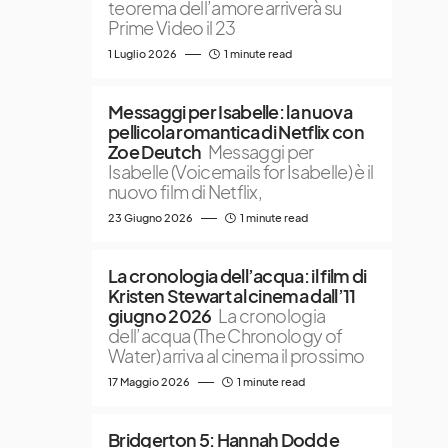
teorema dell’amore arriverà su
Prime Video il 23
1 Luglio 2026
1 minute read
Messaggi per Isabelle: la nuova
pellicola romantica di Netflix con
Zoe Deutch
Messaggi per
Isabelle (Voicemails for Isabelle) è il
nuovo film di Netflix,
23 Giugno 2026
1 minute read
La cronologia dell’acqua: il film di
Kristen Stewart al cinema dall’11
giugno 2026
La cronologia
dell’acqua (The Chronology of
Water) arriva al cinema il prossimo
17 Maggio 2026
1 minute read
Bridgerton 5: Hannah Dodd e