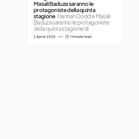
Masali Baduza saranno le
protagoniste della quinta
stagione
Hannah Dodd e Masali
Baduza saranno le protagoniste
della quinta stagione di
2 Aprile 2026
1 minute read