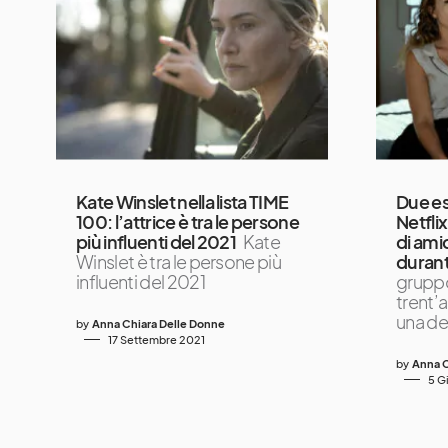
Kate Winslet nella lista TIME
Due est
100: l’attrice è tra le persone
Netfli
più influenti del 2021
Kate
di ami
Winslet è tra le persone più
durant
influenti del 2021
gruppo 
trent’
una de
by
Anna Chiara Delle Donne
17 Settembre 2021
by
Anna C
5 G