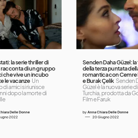
ati: la serie thriller di
Senden Daha Güzel: la
x racconta di un gruppo
della terza puntata dell
ci che vive un incubo
romantica con Cemre 
e le vacanze
Un
e Burak Çelik
Senden 
di amici si riunisce
Güzel è la nuova serie d
anni dopo la morte di
Turchia, prodotta da G
lle
Film e Faruk
hiara Delle Donne
by
Anna Chiara Delle Donne
iugno 2022
20 Giugno 2022