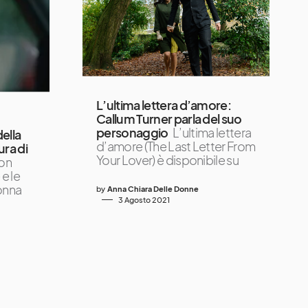
L’ultima lettera d’amore:
Callum Turner parla del suo
personaggio
L’ultima lettera
ella
d’amore (The Last Letter From
ura di
Your Lover) è disponibile su
on
e le
onna
by
Anna Chiara Delle Donne
3 Agosto 2021