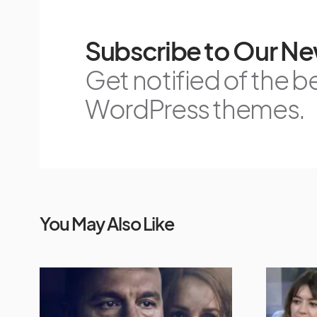
Subscribe to Our Ne
Get notified of the b
WordPress themes.
You May Also Like