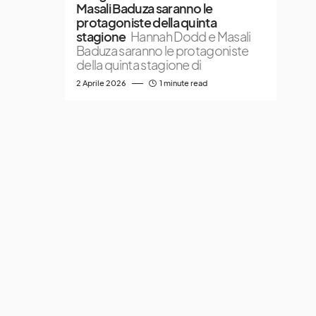
Masali Baduza saranno le
protagoniste della quinta
stagione
Hannah Dodd e Masali
Baduza saranno le protagoniste
della quinta stagione di
2 Aprile 2026
1 minute read