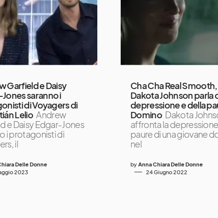
 Garfield e Daisy
Cha Cha Real Smooth,
Jones saranno i
Dakota Johnson parla d
onisti di Voyagers di
depressione e della pa
ián Lelio
Andrew
Domino
Dakota Johns
ld e Daisy Edgar-Jones
affronta la depressione 
 i protagonisti di
paure di una giovane d
s, il
nel
hiara Delle Donne
by
Anna Chiara Delle Donne
aggio 2023
24 Giugno 2022