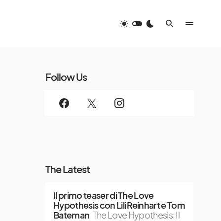
Follow Us
The Latest
Il primo teaser di The Love
Hypothesis con Lili Reinhart e Tom
Bateman
The Love Hypothesis: Il