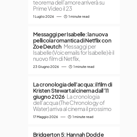
teorema dell’amore arriverà su
Prime Video il 23
1 Luglio 2026
1 minute read
Messaggi per Isabelle: la nuova
pellicola romantica di Netflix con
Zoe Deutch
Messaggi per
Isabelle (Voicemails for Isabelle) è il
nuovo film di Netflix,
23 Giugno 2026
1 minute read
La cronologia dell’acqua: il film di
Kristen Stewart al cinema dall’11
giugno 2026
La cronologia
dell’acqua (The Chronology of
Water) arriva al cinema il prossimo
17 Maggio 2026
1 minute read
Bridgerton 5: Hannah Dodd e