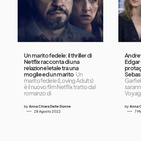
Un marito fedele: il thriller di
Andrew
Netflix racconta di una
Edgar-
relazione letale tra una
protag
moglie ed un marito
Un
Sebast
marito fedele (Loving Adults)
Garfie
è il nuovo film Netflix tratto dal
saranno
romanzo di
Voyager
by
Anna Chiara Delle Donne
by
Anna C
28 Agosto 2022
7 M