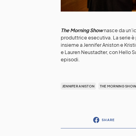
The Morning Show
nasce da un’i
produttrice esecutiva. La serie 
insieme a Jennifer Aniston e Kris
e Lauren Neustadter, con Hello Su
episodi.
JENNIFER ANISTON
THE MORNING SHOW
SHARE