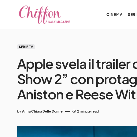
CINEMA
SERI
SERIE TV
Apple svela il traile
Show 2” con protago
Aniston e Reese Wi
by
Anna Chiara Delle Donne
2 minute read