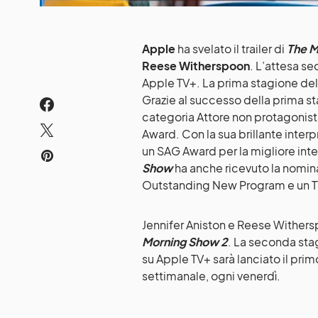
Apple
ha svelato il trailer di
The M
Reese Witherspoon
. L’attesa s
Apple TV+. La prima stagione dell
Grazie al successo della prima s
categoria Attore non protagonista
Award. Con la sua brillante interp
un SAG Award per la migliore int
Show
ha anche ricevuto la nomina
Outstanding New Program e un 
Jennifer Aniston e Reese Withers
Morning Show 2
. La seconda sta
su Apple TV+ sarà lanciato il pri
settimanale, ogni venerdì.