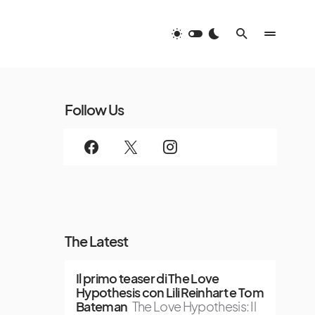
Follow Us
The Latest
Il primo teaser di The Love
Hypothesis con Lili Reinhart e Tom
Bateman
The Love Hypothesis: Il