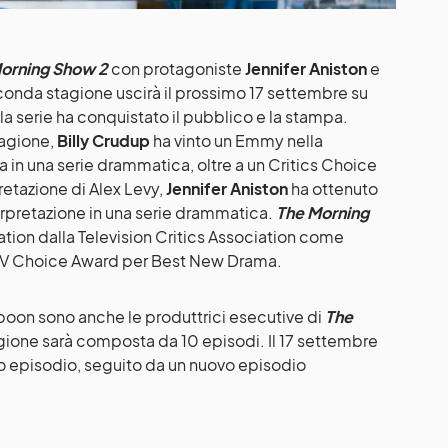
orning Show 2
con protagoniste
Jennifer Aniston
e
econda stagione uscirà il prossimo 17 settembre su
a serie ha conquistato il pubblico e la stampa.
tagione,
Billy Crudup
ha vinto un Emmy nella
 in una serie drammatica, oltre a un Critics Choice
retazione di Alex Levy,
Jennifer Aniston
ha ottenuto
erpretazione in una serie drammatica.
The Morning
tion dalla Television Critics Association come
TV Choice Award per Best New Drama.
poon sono anche le produttrici esecutive di
The
gione sarà composta da 10 episodi. Il 17 settembre
mo episodio, seguito da un nuovo episodio