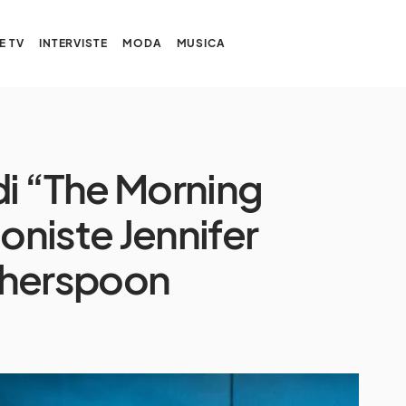
E TV
INTERVISTE
MODA
MUSICA
r di “The Morning
niste Jennifer
therspoon