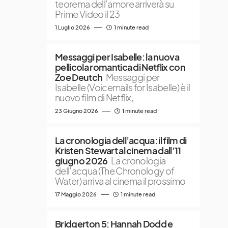
teorema dell’amore arriverà su
Prime Video il 23
1 Luglio 2026
1 minute read
Messaggi per Isabelle: la nuova
pellicola romantica di Netflix con
Zoe Deutch
Messaggi per
Isabelle (Voicemails for Isabelle) è il
nuovo film di Netflix,
23 Giugno 2026
1 minute read
La cronologia dell’acqua: il film di
Kristen Stewart al cinema dall’11
giugno 2026
La cronologia
dell’acqua (The Chronology of
Water) arriva al cinema il prossimo
17 Maggio 2026
1 minute read
Bridgerton 5: Hannah Dodd e