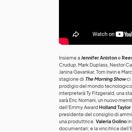
Insieme a
Jennifer Aniston
e
Rees
Crudup, Mark Duplass, Nestor Car
Janina Gavankar, Tom Irwin e Marc
stagione di
The Morning Show
ci
prodigio del mondo tecnologico c
interpreterà Ty Fitzgerald, una st
sarà Eric Nomani, un nuovo membro
dell’Emmy Award
Holland Taylor
presidente del consiglio di ammi
una produttrice.
Valeria Golino
in
documentari; e la vincitrice del