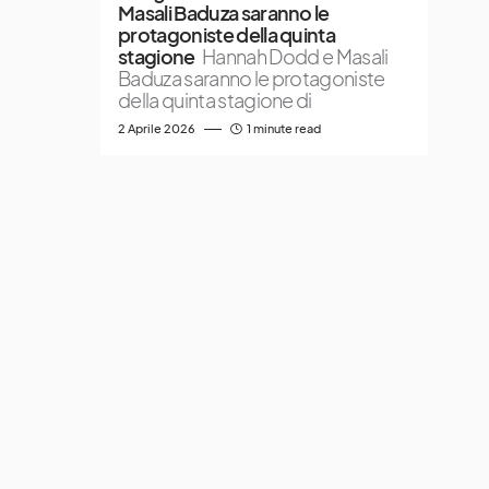
Masali Baduza saranno le
protagoniste della quinta
stagione
Hannah Dodd e Masali
Baduza saranno le protagoniste
della quinta stagione di
2 Aprile 2026
1 minute read