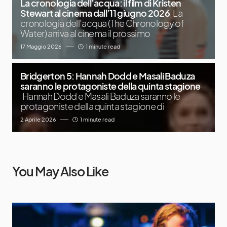
La cronologia dell’acqua: il film di Kristen
Stewart al cinema dall’11 giugno 2026
La
cronologia dell’acqua (The Chronology of
Water) arriva al cinema il prossimo
17 Maggio 2026
1 minute read
Bridgerton 5: Hannah Dodd e Masali Baduza
saranno le protagoniste della quinta stagione
Hannah Dodd e Masali Baduza saranno le
protagoniste della quinta stagione di
2 Aprile 2026
1 minute read
You May Also Like