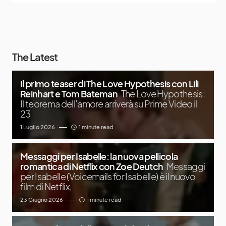
The Latest
Il primo teaser di The Love Hypothesis con Lili
Reinhart e Tom Bateman
The Love Hypothesis:
Il teorema dell’amore arriverà su Prime Video il
23
1 Luglio 2026
1 minute read
Messaggi per Isabelle: la nuova pellicola
romantica di Netflix con Zoe Deutch
Messaggi
per Isabelle (Voicemails for Isabelle) è il nuovo
film di Netflix,
23 Giugno 2026
1 minute read