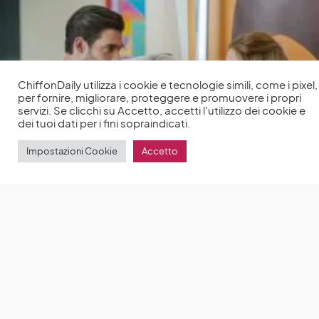
ChiffonDaily utilizza i cookie e tecnologie simili, come i pixel,
per fornire, migliorare, proteggere e promuovere i propri
servizi. Se clicchi su Accetto, accetti l'utilizzo dei cookie e
dei tuoi dati per i fini sopraindicati.
Impostazioni Cookie
Accetto
Linee parallele: il nuovo film Netflix con Lili Reinhart
racconta di una giovane donna che vive due vite tra
amori, lavoro e sogni
Linee parallele (Look Both
Ways) è il nuovo film Netflix diretto da Wanuri Kahiu