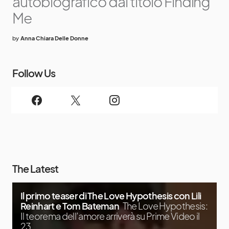
autobiografico dal titolo Finding
Me
by
Anna Chiara Delle Donne
Follow Us
The Latest
Il primo teaser di The Love Hypothesis con Lili
Reinhart e Tom Bateman
The Love Hypothesis:
Il teorema dell’amore arriverà su Prime Video il
23