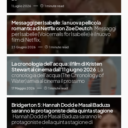
1 Luglio 2026
1 minute read
Messaggi per Isabelle: la nuova pellicola
romantica di Netflix con Zoe Deutch
Messaggi
per Isabelle (Voicemails for Isabelle) è il nuovo
film di Netflix,
23 Giugno 2026
1 minute read
La cronologia dell’acqua: il film di Kristen
Stewart al cinema dall’11 giugno 2026
La
cronologia dell’acqua (The Chronology of
Water) arriva al cinema il prossimo
17 Maggio 2026
1 minute read
Bridgerton 5: Hannah Dodd e Masali Baduza
saranno le protagoniste della quinta stagione
Hannah Dodd e Masali Baduza saranno le
protagoniste della quinta stagione di