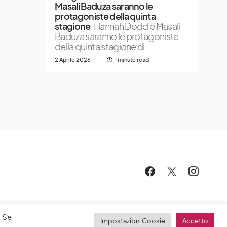
Masali Baduza saranno le
protagoniste della quinta
stagione
Hannah Dodd e Masali
Baduza saranno le protagoniste
della quinta stagione di
2 Aprile 2026
1 minute read
. Se
Impostazioni Cookie
Accetto