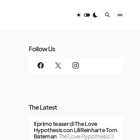
Follow Us
The Latest
Il primo teaser di The Love
Hypothesis con Lili Reinhart e Tom
Bateman
The Love Hypothesis: Il