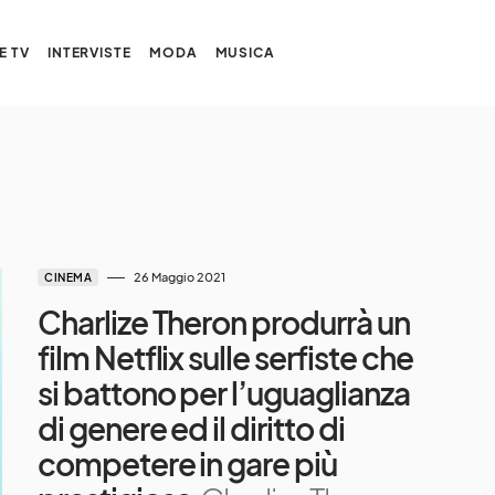
E TV
INTERVISTE
MODA
MUSICA
26 Maggio 2021
CINEMA
Charlize Theron produrrà un
film Netflix sulle serfiste che
si battono per l’uguaglianza
di genere ed il diritto di
competere in gare più