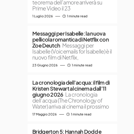
teorema dell’amore arriverà su
Prime Video il 23
1 Luglio 2026
1 minute read
Messaggi per Isabelle: la nuova
pellicola romantica di Netflix con
Zoe Deutch
Messaggi per
Isabelle (Voicemails for Isabelle) è il
nuovo film di Netflix,
23 Giugno 2026
1 minute read
La cronologia dell’acqua: il film di
Kristen Stewart al cinema dall’11
giugno 2026
La cronologia
dell’acqua (The Chronology of
Water) arriva al cinema il prossimo
17 Maggio 2026
1 minute read
Bridgerton 5: Hannah Dodd e