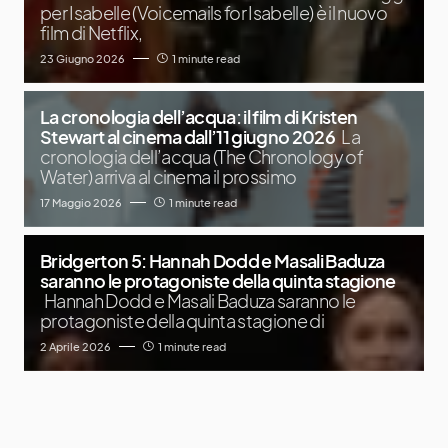
per Isabelle (Voicemails for Isabelle) è il nuovo
film di Netflix,
23 Giugno 2026
1 minute read
La cronologia dell’acqua: il film di Kristen
Stewart al cinema dall’11 giugno 2026
La
cronologia dell’acqua (The Chronology of
Water) arriva al cinema il prossimo
17 Maggio 2026
1 minute read
Bridgerton 5: Hannah Dodd e Masali Baduza
saranno le protagoniste della quinta stagione
Hannah Dodd e Masali Baduza saranno le
protagoniste della quinta stagione di
2 Aprile 2026
1 minute read