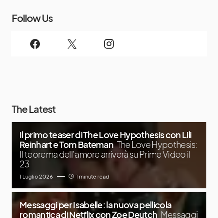
Follow Us
The Latest
Il primo teaser di The Love Hypothesis con Lili
Reinhart e Tom Bateman
The Love Hypothesis:
Il teorema dell’amore arriverà su Prime Video il
23
1 Luglio 2026
1 minute read
Messaggi per Isabelle: la nuova pellicola
romantica di Netflix con Zoe Deutch
Messaggi