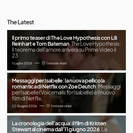
The Latest
Il primo teaser di The Love Hypothesis con Lili
Reinhart e Tom Bateman
The Love Hypothesis:
Il teorema dell’amore arriverà su Prime Video il
23
1 Luglio 2026
1 minute read
Messaggi per Isabelle: la nuova pellicola
romantica di Netflix con Zoe Deutch
Messaggi
per Isabelle (Voicemails for Isabelle) è il nuovo
film di Netflix,
23 Giugno 2026
1 minute read
La cronologia dell’acqua: il film di Kristen
Stewart al cinema dall’11 giugno 2026
La