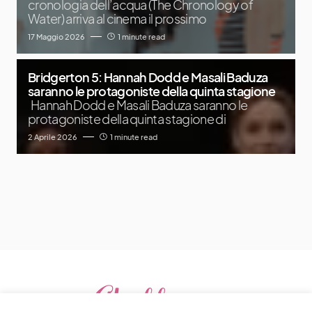
cronologia dell’acqua (The Chronology of
Water) arriva al cinema il prossimo
17 Maggio 2026
1 minute read
Bridgerton 5: Hannah Dodd e Masali Baduza
saranno le protagoniste della quinta stagione
Hannah Dodd e Masali Baduza saranno le
protagoniste della quinta stagione di
2 Aprile 2026
1 minute read