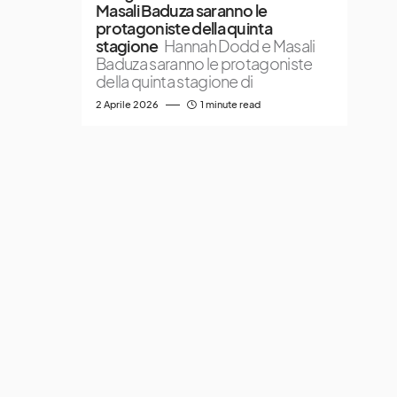
Masali Baduza saranno le
protagoniste della quinta
stagione
Hannah Dodd e Masali
Baduza saranno le protagoniste
della quinta stagione di
2 Aprile 2026
1 minute read