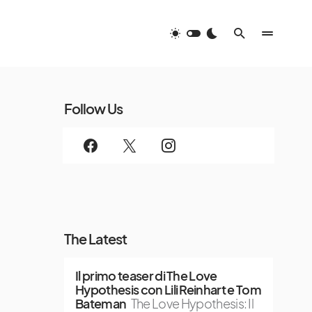
Follow Us
The Latest
Il primo teaser di The Love
Hypothesis con Lili Reinhart e Tom
Bateman
The Love Hypothesis: Il