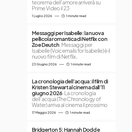
teorema dell’amore arriverà su
Prime Video il 23
1 Luglio 2026
1 minute read
Messaggi per Isabelle: la nuova
pellicola romantica di Netflix con
Zoe Deutch
Messaggi per
Isabelle (Voicemails for Isabelle) è il
nuovo film di Netflix,
23 Giugno 2026
1 minute read
La cronologia dell’acqua: il film di
Kristen Stewart al cinema dall’11
giugno 2026
La cronologia
dell’acqua (The Chronology of
Water) arriva al cinema il prossimo
17 Maggio 2026
1 minute read
Bridgerton 5: Hannah Dodd e