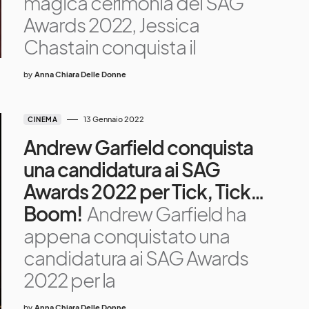
magica cerimonia dei SAG
Awards 2022, Jessica
Chastain conquista il
by
Anna Chiara Delle Donne
13 Gennaio 2022
CINEMA
Andrew Garfield conquista
una candidatura ai SAG
Awards 2022 per Tick, Tick…
Boom!
Andrew Garfield ha
appena conquistato una
candidatura ai SAG Awards
2022 per la
by
Anna Chiara Delle Donne