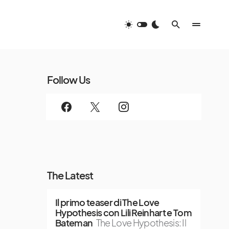
Follow Us
The Latest
Il primo teaser di The Love
Hypothesis con Lili Reinhart e Tom
Bateman
The Love Hypothesis: Il