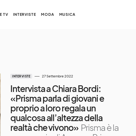
E TV
INTERVISTE
MODA
MUSICA
27 Settembre 2022
INTERVISTE
Intervista a Chiara Bordi:
«Prisma parla di giovani e
proprio a loro regala un
qualcosa all’altezza della
realtà che vivono»
Prisma è la