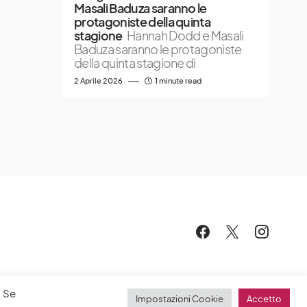
Masali Baduza saranno le
protagoniste della quinta
stagione
Hannah Dodd e Masali
Baduza saranno le protagoniste
della quinta stagione di
2 Aprile 2026
1 minute read
. Se
Impostazioni Cookie
Accetto