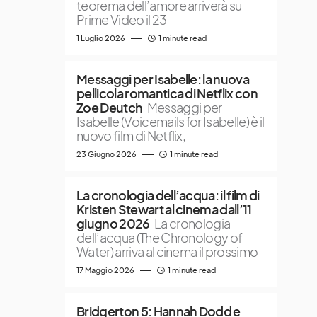
teorema dell’amore arriverà su
Prime Video il 23
1 Luglio 2026
1 minute read
Messaggi per Isabelle: la nuova
pellicola romantica di Netflix con
Zoe Deutch
Messaggi per
Isabelle (Voicemails for Isabelle) è il
nuovo film di Netflix,
23 Giugno 2026
1 minute read
La cronologia dell’acqua: il film di
Kristen Stewart al cinema dall’11
giugno 2026
La cronologia
dell’acqua (The Chronology of
Water) arriva al cinema il prossimo
17 Maggio 2026
1 minute read
Bridgerton 5: Hannah Dodd e