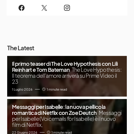
The Latest
Il primo teaser di The Love Hypothesis con Lili
Reinhart e Tom Bateman
The Love Hypothesis:
Il teorema dell’amore arriverà su Prime Video il
23
1 Luglio 2026
1 minute read
Messaggi per Isabelle: la nuova pellicola
romantica di Netflix con Zoe Deutch
Messaggi
per Isabelle (Voicemails for Isabelle) è il nuovo
film di Netflix,
23 Giugno 2026
1 minute read