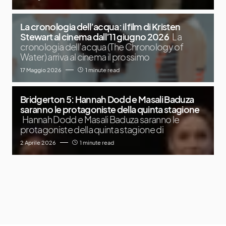
La cronologia dell’acqua: il film di Kristen
Stewart al cinema dall’11 giugno 2026
La
cronologia dell’acqua (The Chronology of
Water) arriva al cinema il prossimo
17 Maggio 2026
1 minute read
Bridgerton 5: Hannah Dodd e Masali Baduza
saranno le protagoniste della quinta stagione
Hannah Dodd e Masali Baduza saranno le
protagoniste della quinta stagione di
2 Aprile 2026
1 minute read