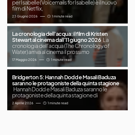
per Isabelle (Voicemails for Isabelle) è il nuovo
film di Netflix,
23 Giugno 2026
1 minute read
La cronologia dell’acqua: il film di Kristen
Stewart al cinema dall’11 giugno 2026
La
cronologia dell’acqua (The Chronology of
Water) arriva al cinema il prossimo
17 Maggio 2026
1 minute read
Bridgerton 5: Hannah Dodd e Masali Baduza
saranno le protagoniste della quinta stagione
Hannah Dodd e Masali Baduza saranno le
protagoniste della quinta stagione di
2 Aprile 2026
1 minute read