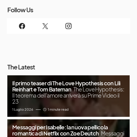
Follow Us
The Latest
Il primo teaser di The Love Hypothesis con Lili
Reinhart e Tom Bateman
The Love Hypothesis:
Il teorema dell’amore arriverà su Prime Video il
23
1 Luglio 2026
1 minute read
Messaggi per Isabelle: la nuova pellicola
romantica di Netflix con Zoe Deutch
Messaggi