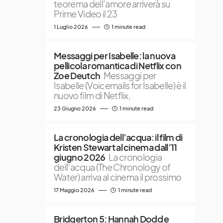
teorema dell’amore arriverà su
Prime Video il 23
1 Luglio 2026
1 minute read
Messaggi per Isabelle: la nuova
pellicola romantica di Netflix con
Zoe Deutch
Messaggi per
Isabelle (Voicemails for Isabelle) è il
nuovo film di Netflix,
23 Giugno 2026
1 minute read
La cronologia dell’acqua: il film di
Kristen Stewart al cinema dall’11
giugno 2026
La cronologia
dell’acqua (The Chronology of
Water) arriva al cinema il prossimo
17 Maggio 2026
1 minute read
Bridgerton 5: Hannah Dodd e