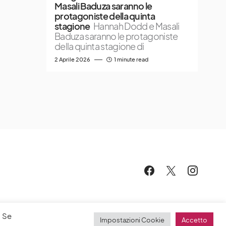
Masali Baduza saranno le
protagoniste della quinta
stagione
Hannah Dodd e Masali
Baduza saranno le protagoniste
della quinta stagione di
2 Aprile 2026
1 minute read
. Se
Impostazioni Cookie
Accetto