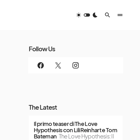
Follow Us
The Latest
Il primo teaser di The Love
Hypothesis con Lili Reinhart e Tom
Bateman
The Love Hypothesis: Il