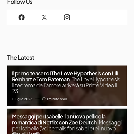
Follow Us
The Latest
Il primo teaser di The Love Hypothesis con Lili
Reinhart e Tom Bateman
The Love Hypothesis:
Il teorema dell’amore arriverà su Prime Video il
23
1 Luglio 2026
1 minute read
Messaggi per Isabelle: la nuova pellicola
romantica di Netflix con Zoe Deutch
Messaggi
per Isabelle (Voicemails for Isabelle) è il nuovo