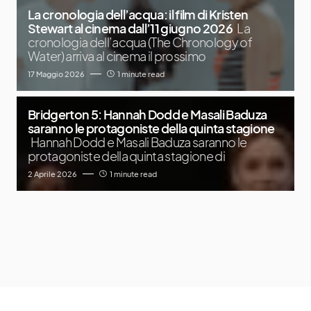
La cronologia dell’acqua: il film di Kristen
Stewart al cinema dall’11 giugno 2026
La
cronologia dell’acqua (The Chronology of
Water) arriva al cinema il prossimo
17 Maggio 2026
1 minute read
Bridgerton 5: Hannah Dodd e Masali Baduza
saranno le protagoniste della quinta stagione
Hannah Dodd e Masali Baduza saranno le
protagoniste della quinta stagione di
2 Aprile 2026
1 minute read