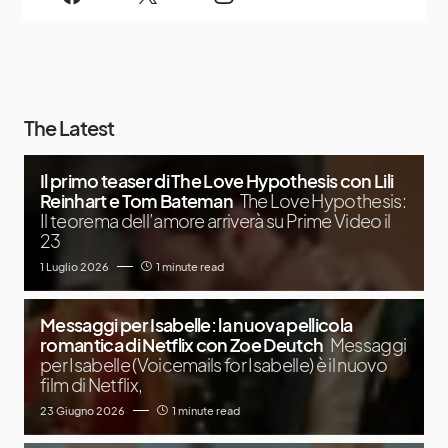
The Latest
Il primo teaser di The Love Hypothesis con Lili
Reinhart e Tom Bateman
The Love Hypothesis:
Il teorema dell’amore arriverà su Prime Video il
23
1 Luglio 2026
1 minute read
Messaggi per Isabelle: la nuova pellicola
romantica di Netflix con Zoe Deutch
Messaggi
per Isabelle (Voicemails for Isabelle) è il nuovo
film di Netflix,
23 Giugno 2026
1 minute read