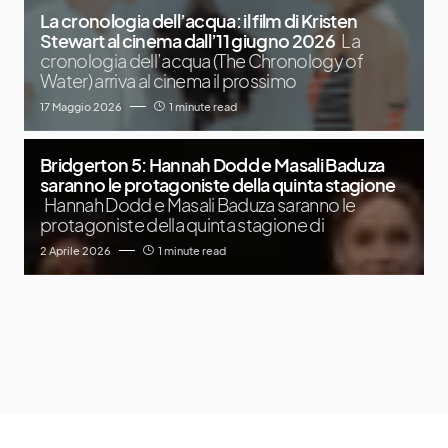
La cronologia dell’acqua: il film di Kristen
Stewart al cinema dall’11 giugno 2026
La
cronologia dell’acqua (The Chronology of
Water) arriva al cinema il prossimo
17 Maggio 2026
1 minute read
Bridgerton 5: Hannah Dodd e Masali Baduza
saranno le protagoniste della quinta stagione
Hannah Dodd e Masali Baduza saranno le
protagoniste della quinta stagione di
2 Aprile 2026
1 minute read