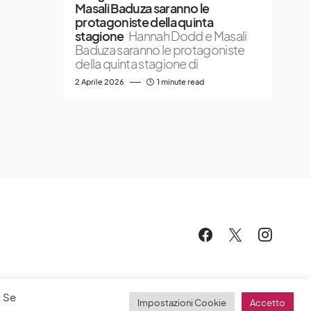
Masali Baduza saranno le
protagoniste della quinta
stagione
Hannah Dodd e Masali
Baduza saranno le protagoniste
della quinta stagione di
2 Aprile 2026
1 minute read
. Se
Impostazioni Cookie
Accetto