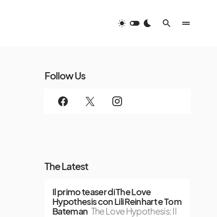
Follow Us
The Latest
Il primo teaser di The Love
Hypothesis con Lili Reinhart e Tom
Bateman
The Love Hypothesis: Il