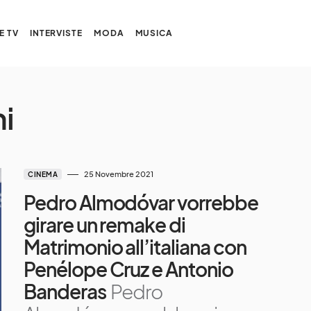
E TV
INTERVISTE
MODA
MUSICA
i
25 Novembre 2021
CINEMA
Pedro Almodóvar vorrebbe
girare un remake di
Matrimonio all’italiana con
Penélope Cruz e Antonio
Banderas
Pedro