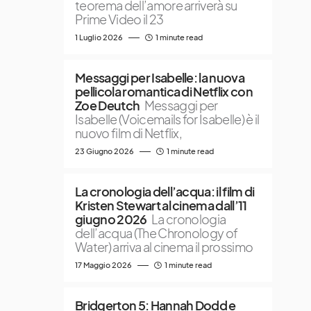
teorema dell’amore arriverà su
Prime Video il 23
1 Luglio 2026
1 minute read
Messaggi per Isabelle: la nuova
pellicola romantica di Netflix con
Zoe Deutch
Messaggi per
Isabelle (Voicemails for Isabelle) è il
nuovo film di Netflix,
23 Giugno 2026
1 minute read
La cronologia dell’acqua: il film di
Kristen Stewart al cinema dall’11
giugno 2026
La cronologia
dell’acqua (The Chronology of
Water) arriva al cinema il prossimo
17 Maggio 2026
1 minute read
Bridgerton 5: Hannah Dodd e