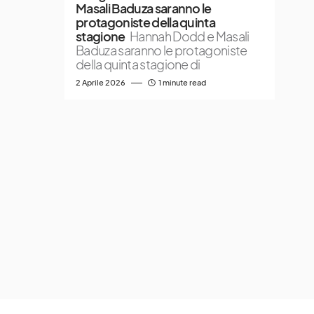
Masali Baduza saranno le
protagoniste della quinta
stagione
Hannah Dodd e Masali
Baduza saranno le protagoniste
della quinta stagione di
2 Aprile 2026
1 minute read