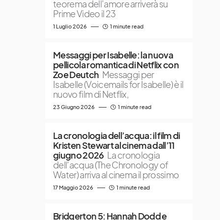
teorema dell’amore arriverà su
Prime Video il 23
1 Luglio 2026
1 minute read
Messaggi per Isabelle: la nuova
pellicola romantica di Netflix con
Zoe Deutch
Messaggi per
Isabelle (Voicemails for Isabelle) è il
nuovo film di Netflix,
23 Giugno 2026
1 minute read
La cronologia dell’acqua: il film di
Kristen Stewart al cinema dall’11
giugno 2026
La cronologia
dell’acqua (The Chronology of
Water) arriva al cinema il prossimo
17 Maggio 2026
1 minute read
Bridgerton 5: Hannah Dodd e