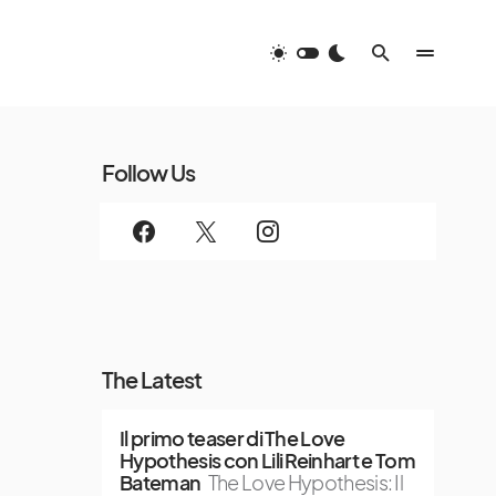
Follow Us
The Latest
Il primo teaser di The Love
Hypothesis con Lili Reinhart e Tom
Bateman
The Love Hypothesis: Il