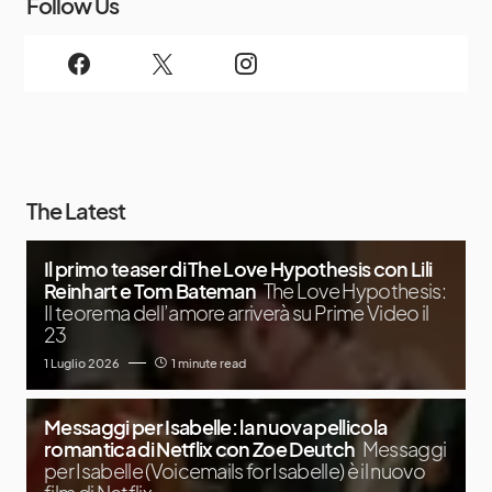
Follow Us
The Latest
Il primo teaser di The Love Hypothesis con Lili
Reinhart e Tom Bateman
The Love Hypothesis:
Il teorema dell’amore arriverà su Prime Video il
23
1 Luglio 2026
1 minute read
Messaggi per Isabelle: la nuova pellicola
romantica di Netflix con Zoe Deutch
Messaggi
per Isabelle (Voicemails for Isabelle) è il nuovo