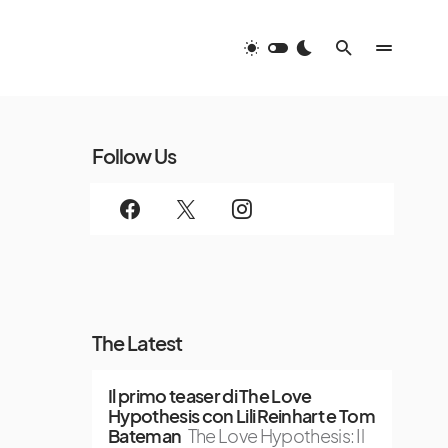
Follow Us
The Latest
Il primo teaser di The Love
Hypothesis con Lili Reinhart e Tom
Bateman
The Love Hypothesis: Il