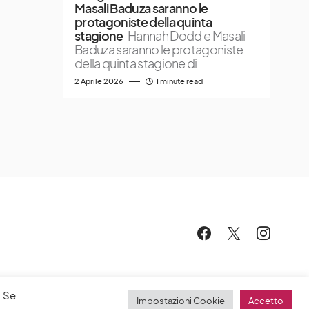
Masali Baduza saranno le
protagoniste della quinta
stagione
Hannah Dodd e Masali
Baduza saranno le protagoniste
della quinta stagione di
2 Aprile 2026
1 minute read
. Se
Impostazioni Cookie
Accetto