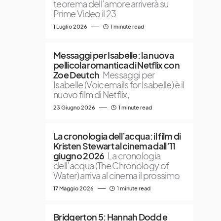
teorema dell’amore arriverà su
Prime Video il 23
1 Luglio 2026
1 minute read
Messaggi per Isabelle: la nuova
pellicola romantica di Netflix con
Zoe Deutch
Messaggi per
Isabelle (Voicemails for Isabelle) è il
nuovo film di Netflix,
23 Giugno 2026
1 minute read
La cronologia dell’acqua: il film di
Kristen Stewart al cinema dall’11
giugno 2026
La cronologia
dell’acqua (The Chronology of
Water) arriva al cinema il prossimo
17 Maggio 2026
1 minute read
Bridgerton 5: Hannah Dodd e