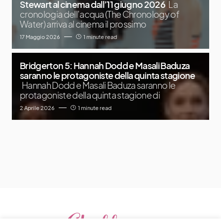
Stewart al cinema dall’11 giugno 2026
La
cronologia dell’acqua (The Chronology of
Water) arriva al cinema il prossimo
17 Maggio 2026
1 minute read
Bridgerton 5: Hannah Dodd e Masali Baduza
saranno le protagoniste della quinta stagione
Hannah Dodd e Masali Baduza saranno le
protagoniste della quinta stagione di
2 Aprile 2026
1 minute read