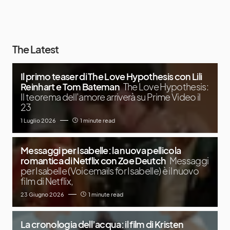
The Latest
Il primo teaser di The Love Hypothesis con Lili
Reinhart e Tom Bateman
The Love Hypothesis:
Il teorema dell’amore arriverà su Prime Video il
23
1 Luglio 2026
1 minute read
Messaggi per Isabelle: la nuova pellicola
romantica di Netflix con Zoe Deutch
Messaggi
per Isabelle (Voicemails for Isabelle) è il nuovo
film di Netflix,
23 Giugno 2026
1 minute read
La cronologia dell’acqua: il film di Kristen