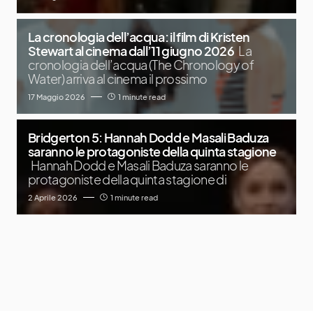
La cronologia dell’acqua: il film di Kristen
Stewart al cinema dall’11 giugno 2026
La
cronologia dell’acqua (The Chronology of
Water) arriva al cinema il prossimo
17 Maggio 2026
1 minute read
Bridgerton 5: Hannah Dodd e Masali Baduza
saranno le protagoniste della quinta stagione
Hannah Dodd e Masali Baduza saranno le
protagoniste della quinta stagione di
2 Aprile 2026
1 minute read