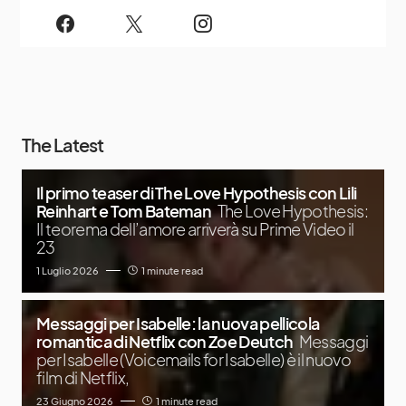
The Latest
Il primo teaser di The Love Hypothesis con Lili
Reinhart e Tom Bateman
The Love Hypothesis:
Il teorema dell’amore arriverà su Prime Video il
23
1 Luglio 2026
1 minute read
Messaggi per Isabelle: la nuova pellicola
romantica di Netflix con Zoe Deutch
Messaggi
per Isabelle (Voicemails for Isabelle) è il nuovo
film di Netflix,
23 Giugno 2026
1 minute read