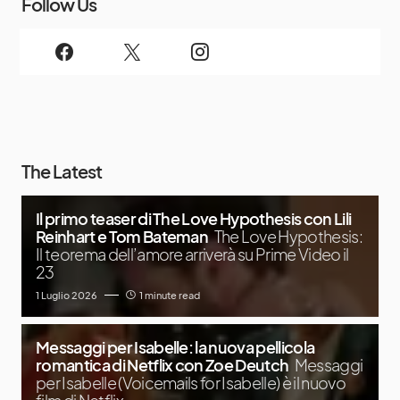
Follow Us
The Latest
Il primo teaser di The Love Hypothesis con Lili
Reinhart e Tom Bateman
The Love Hypothesis:
Il teorema dell’amore arriverà su Prime Video il
23
1 Luglio 2026
1 minute read
Messaggi per Isabelle: la nuova pellicola
romantica di Netflix con Zoe Deutch
Messaggi
per Isabelle (Voicemails for Isabelle) è il nuovo