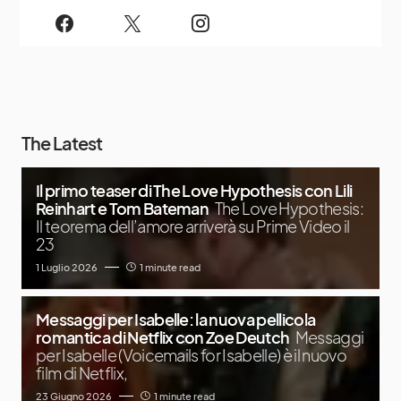
The Latest
Il primo teaser di The Love Hypothesis con Lili
Reinhart e Tom Bateman
The Love Hypothesis:
Il teorema dell’amore arriverà su Prime Video il
23
1 Luglio 2026
1 minute read
Messaggi per Isabelle: la nuova pellicola
romantica di Netflix con Zoe Deutch
Messaggi
per Isabelle (Voicemails for Isabelle) è il nuovo
film di Netflix,
23 Giugno 2026
1 minute read