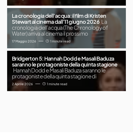
La cronologia dell’acqua: il film di Kristen
Stewart al cinema dall’11 giugno 2026
La
cronologia dell’acqua (The Chronology of
Water) arriva al cinema il prossimo
17 Maggio 2026
1 minute read
Bridgerton 5: Hannah Dodd e Masali Baduza
saranno le protagoniste della quinta stagione
Hannah Dodd e Masali Baduza saranno le
protagoniste della quinta stagione di
2 Aprile 2026
1 minute read