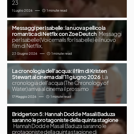
23
1 Luglio 2026
1 minute read
Messaggi per Isabelle: la nuova pellicola
romantica di Netflix con Zoe Deutch
Messaggi
per Isabelle (Voicemails for Isabelle) è il nuovo
film di Netflix,
23 Giugno 2026
1 minute read
La cronologia dell’acqua: il film di Kristen
Stewart al cinema dall’11 giugno 2026
La
cronologia dell’acqua (The Chronology of
Water) arriva al cinema il prossimo
17 Maggio 2026
1 minute read
Bridgerton 5: Hannah Dodd e Masali Baduza
saranno le protagoniste della quinta stagione
Hannah Dodd e Masali Baduza saranno le
protagoniste della quinta stagione di