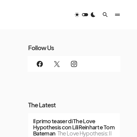
Follow Us
The Latest
Il primo teaser di The Love
Hypothesis con Lili Reinhart e Tom
Bateman
The Love Hypothesis: Il