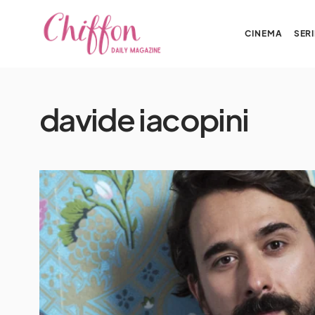
CINEMA
SERI
davide iacopini