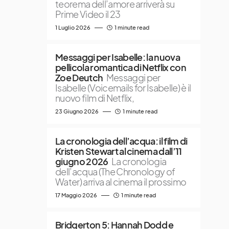
teorema dell’amore arriverà su
Prime Video il 23
1 Luglio 2026
1 minute read
Messaggi per Isabelle: la nuova
pellicola romantica di Netflix con
Zoe Deutch
Messaggi per
Isabelle (Voicemails for Isabelle) è il
nuovo film di Netflix,
23 Giugno 2026
1 minute read
La cronologia dell’acqua: il film di
Kristen Stewart al cinema dall’11
giugno 2026
La cronologia
dell’acqua (The Chronology of
Water) arriva al cinema il prossimo
17 Maggio 2026
1 minute read
Bridgerton 5: Hannah Dodd e