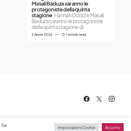
Masali Baduza saranno le
protagoniste della quinta
stagione
Hannah Dodd e Masali
Baduza saranno le protagoniste
della quinta stagione di
2 Aprile 2026
1 minute read
. Se
Impostazioni Cookie
Accetto