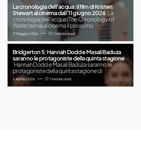
La cronologia dell’acqua: il film di Kristen
Stewart al cinema dall’11 giugno 2026
La
cronologia dell’acqua (The Chronology of
Water) arriva al cinema il prossimo
17 Maggio 2026
1 minute read
Bridgerton 5: Hannah Dodd e Masali Baduza
saranno le protagoniste della quinta stagione
Hannah Dodd e Masali Baduza saranno le
protagoniste della quinta stagione di
2 Aprile 2026
1 minute read