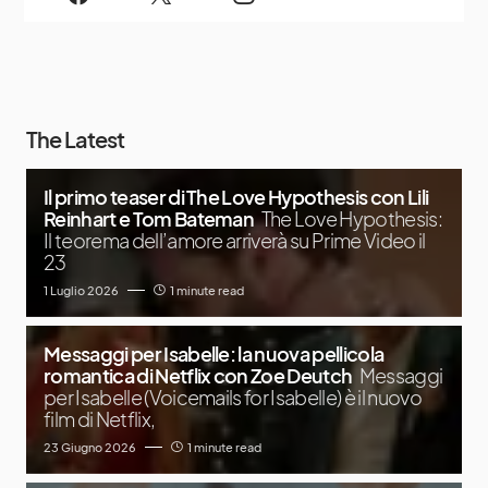
The Latest
Il primo teaser di The Love Hypothesis con Lili
Reinhart e Tom Bateman
The Love Hypothesis:
Il teorema dell’amore arriverà su Prime Video il
23
1 Luglio 2026
1 minute read
Messaggi per Isabelle: la nuova pellicola
romantica di Netflix con Zoe Deutch
Messaggi
per Isabelle (Voicemails for Isabelle) è il nuovo
film di Netflix,
23 Giugno 2026
1 minute read