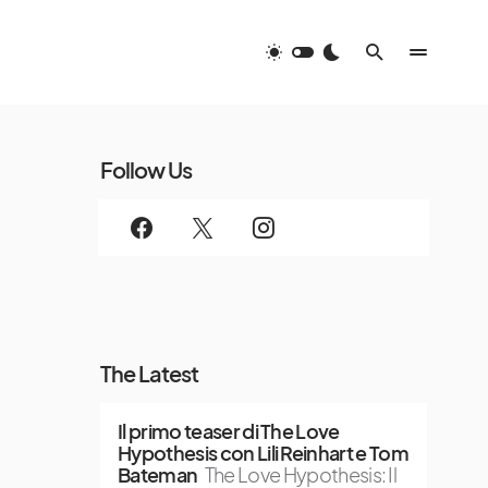
Follow Us
The Latest
Il primo teaser di The Love
Hypothesis con Lili Reinhart e Tom
Bateman
The Love Hypothesis: Il