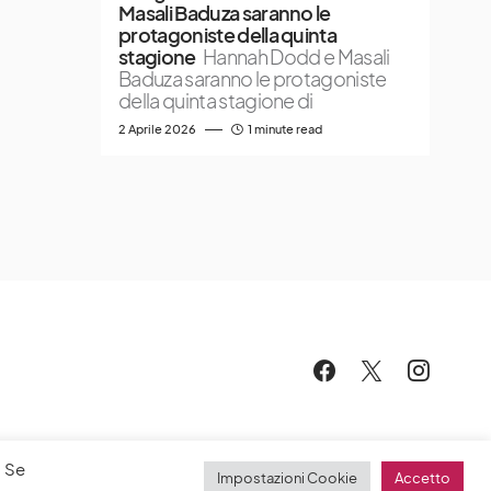
Masali Baduza saranno le
protagoniste della quinta
stagione
Hannah Dodd e Masali
Baduza saranno le protagoniste
della quinta stagione di
2 Aprile 2026
1 minute read
. Se
Impostazioni Cookie
Accetto