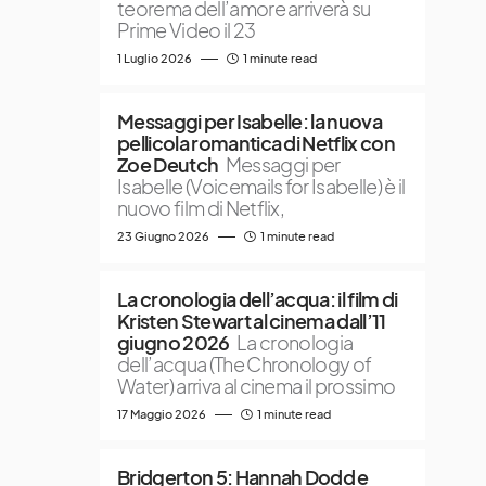
teorema dell’amore arriverà su
Prime Video il 23
1 Luglio 2026
1 minute read
Messaggi per Isabelle: la nuova
pellicola romantica di Netflix con
Zoe Deutch
Messaggi per
Isabelle (Voicemails for Isabelle) è il
nuovo film di Netflix,
23 Giugno 2026
1 minute read
La cronologia dell’acqua: il film di
Kristen Stewart al cinema dall’11
giugno 2026
La cronologia
dell’acqua (The Chronology of
Water) arriva al cinema il prossimo
17 Maggio 2026
1 minute read
Bridgerton 5: Hannah Dodd e