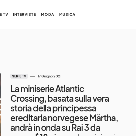
E TV
INTERVISTE
MODA
MUSICA
17 Giugno 2021
SERIE TV
La miniserie Atlantic
Crossing, basata sulla vera
storia della principessa
ereditaria norvegese Märtha,
andrà in onda su Rai 3 da