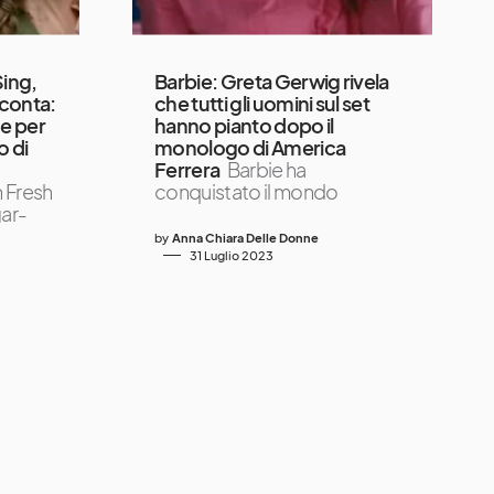
ing,
Barbie: Greta Gerwig rivela
conta:
che tutti gli uomini sul set
he per
hanno pianto dopo il
o di
monologo di America
Ferrera
Barbie ha
 Fresh
conquistato il mondo
gar-
by
Anna Chiara Delle Donne
31 Luglio 2023