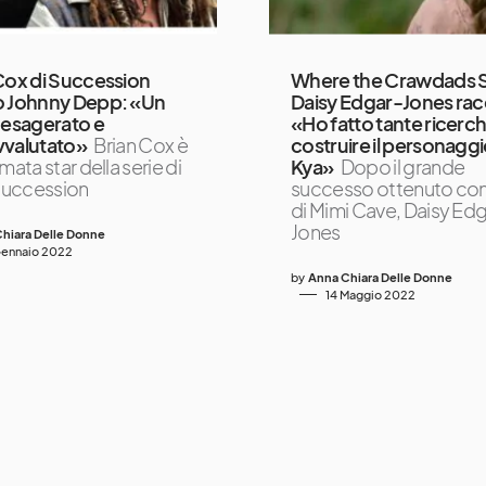
Cox di Succession
Where the Crawdads S
o Johnny Depp: «Un
Daisy Edgar-Jones rac
 esagerato e
«Ho fatto tante ricerc
vvalutato»
Brian Cox è
costruire il personaggi
mata star della serie di
Kya»
Dopo il grande
uccession
successo ottenuto con
di Mimi Cave, Daisy Ed
Jones
hiara Delle Donne
Gennaio 2022
by
Anna Chiara Delle Donne
14 Maggio 2022