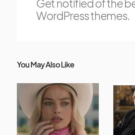
Get notified of the b
WordPress themes.
You May Also Like