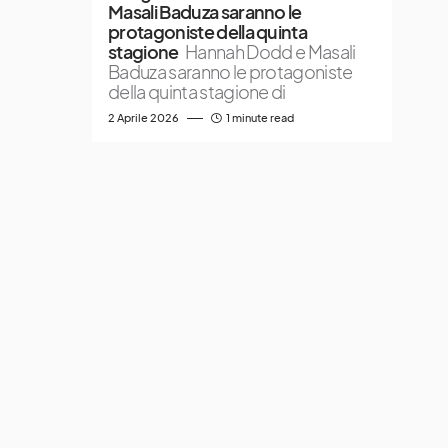
Masali Baduza saranno le
protagoniste della quinta
stagione
Hannah Dodd e Masali
Baduza saranno le protagoniste
della quinta stagione di
2 Aprile 2026
1 minute read