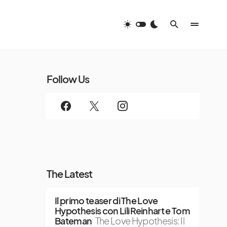
Follow Us
The Latest
Il primo teaser di The Love
Hypothesis con Lili Reinhart e Tom
Bateman
The Love Hypothesis: Il