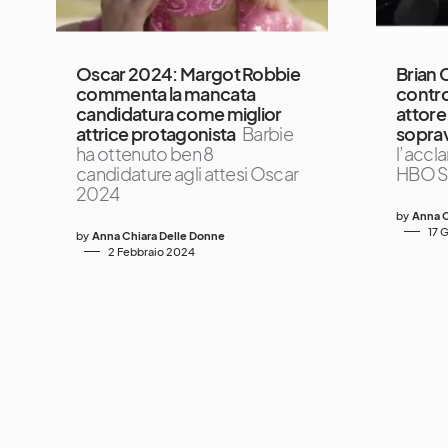
Oscar 2024: Margot Robbie
Brian 
commenta la mancata
contr
candidatura come miglior
attore
attrice protagonista
Barbie
sopra
ha ottenuto ben 8
l’accla
candidature agli attesi Oscar
HBO S
2024
by
Anna C
17 
by
Anna Chiara Delle Donne
2 Febbraio 2024