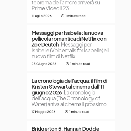
teorema dell’amore arriverà su
Prime Video il 23
1 Luglio 2026
1 minute read
Messaggi per Isabelle: la nuova
pellicola romantica di Netflix con
Zoe Deutch
Messaggi per
Isabelle (Voicemails for Isabelle) è il
nuovo film di Netflix,
23 Giugno 2026
1 minute read
La cronologia dell’acqua: il film di
Kristen Stewart al cinema dall’11
giugno 2026
La cronologia
dell’acqua (The Chronology of
Water) arriva al cinema il prossimo
17 Maggio 2026
1 minute read
Bridgerton 5: Hannah Dodd e