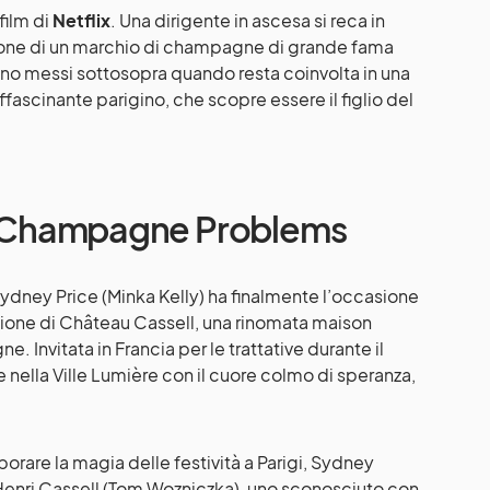
film di
Netflix
. Una dirigente in ascesa si reca in
izione di un marchio di champagne di grande fama
sono messi sottosopra quando resta coinvolta in una
fascinante parigino, che scopre essere il figlio del
i Champagne Problems
ydney Price (Minka Kelly) ha finalmente l’occasione
zione di Château Cassell, una rinomata maison
. Invitata in Francia per le trattative durante il
e nella Ville Lumière con il cuore colmo di speranza,
orare la magia delle festività a Parigi, Sydney
 Henri Cassell (Tom Wozniczka), uno sconosciuto con