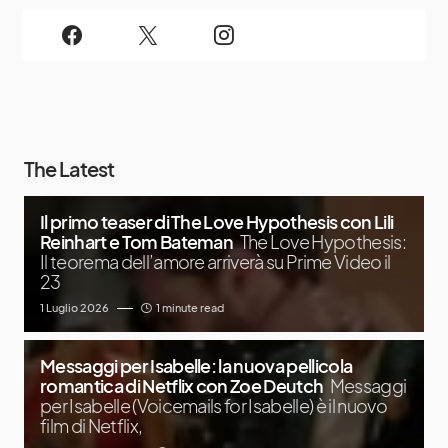
The Latest
Il primo teaser di The Love Hypothesis con Lili
Reinhart e Tom Bateman
The Love Hypothesis:
Il teorema dell’amore arriverà su Prime Video il
23
1 Luglio 2026
1 minute read
Messaggi per Isabelle: la nuova pellicola
romantica di Netflix con Zoe Deutch
Messaggi
per Isabelle (Voicemails for Isabelle) è il nuovo
film di Netflix,