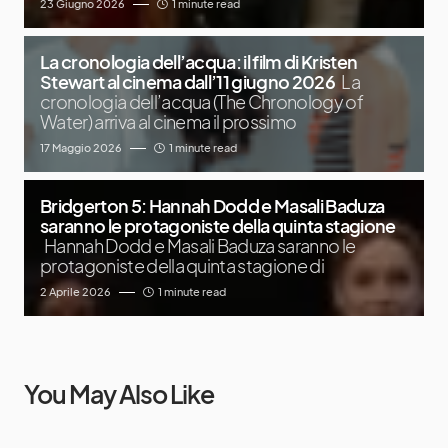
23 Giugno 2026
1 minute read
La cronologia dell’acqua: il film di Kristen
Stewart al cinema dall’11 giugno 2026
La
cronologia dell’acqua (The Chronology of
Water) arriva al cinema il prossimo
17 Maggio 2026
1 minute read
Bridgerton 5: Hannah Dodd e Masali Baduza
saranno le protagoniste della quinta stagione
Hannah Dodd e Masali Baduza saranno le
protagoniste della quinta stagione di
2 Aprile 2026
1 minute read
You May Also Like