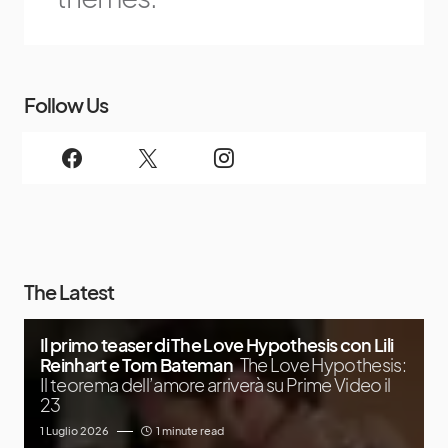
Follow Us
The Latest
Il primo teaser di The Love Hypothesis con Lili
Reinhart e Tom Bateman
The Love Hypothesis:
Il teorema dell’amore arriverà su Prime Video il
23
1 Luglio 2026
1 minute read