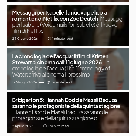
Messaggi per Isabelle: la nuova pellicola
romantica di Netflix con Zoe Deutch
Messaggi
per Isabelle (Voicemails for Isabelle) è il nuovo
film di Netflix,
23 Giugno 2026
1 minute read
La cronologia dell’acqua: il film di Kristen
Stewart al cinema dall’11 giugno 2026
La
cronologia dell’acqua (The Chronology of
Water) arriva al cinema il prossimo
17 Maggio 2026
1 minute read
Bridgerton 5: Hannah Dodd e Masali Baduza
saranno le protagoniste della quinta stagione
Hannah Dodd e Masali Baduza saranno le
protagoniste della quinta stagione di
2 Aprile 2026
1 minute read