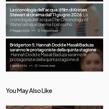
La cronologia dell’acqua: il film di Kristen
Stewart al cinema dall’11 giugno 2026
La
cronologia dell’acqua (The Chronology of
Water) arriva al cinema il prossimo
17 Maggio 2026
1 minute read
Bridgerton 5: Hannah Dodd e Masali Baduza
saranno le protagoniste della quinta stagione
Hannah Dodd e Masali Baduza saranno le
protagoniste della quinta stagione di
2 Aprile 2026
1 minute read
You May Also Like