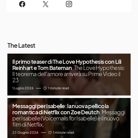
The Latest
Il primo teaser di The Love Hypothesis con Lili
Reinhart e Tom Bateman
The Love Hypothesis:
Il teorema dell’amore arriverà su Prime Video il
23
1 Luglio 2026
1 minute read
Messaggi per Isabelle: la nuova pellicola
romantica di Netflix con Zoe Deutch
Messaggi
per Isabelle (Voicemails for Isabelle) è il nuovo
film di Netflix,
23 Giugno 2026
1 minute read