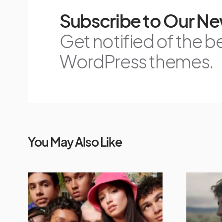
Subscribe to Our Ne
Get notified of the b
WordPress themes.
You May Also Like