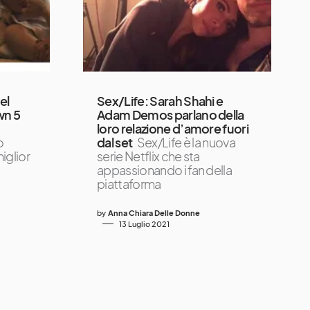
el
Sex/Life: Sarah Shahi e
wn 5
Adam Demos parlano della
loro relazione d’amore fuori
o
dal set
Sex/Life è la nuova
iglior
serie Netflix che sta
appassionando i fan della
piattaforma
by
Anna Chiara Delle Donne
13 Luglio 2021