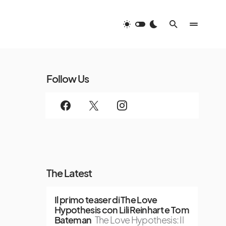
Follow Us
The Latest
Il primo teaser di The Love
Hypothesis con Lili Reinhart e Tom
Bateman
The Love Hypothesis: Il