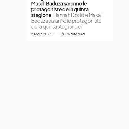
Masali Baduza saranno le
protagoniste della quinta
stagione
Hannah Dodd e Masali
Baduza saranno le protagoniste
della quinta stagione di
2 Aprile 2026
1 minute read