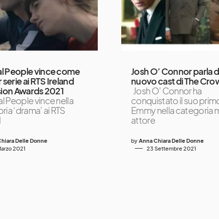
l People vince come
Josh O’ Connor parla d
 serie ai RTS Ireland
nuovo cast di The Cro
sion Awards 2021
Josh O’ Connor ha
 People vince nella
conquistato il suo prim
ria ‘drama’ ai RTS
Emmy nella categoria m
d
attore
hiara Delle Donne
by
Anna Chiara Delle Donne
Marzo 2021
23 Settembre 2021