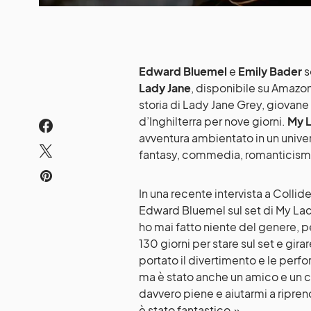
Edward Bluemel
e
Emily Bader
s
Lady Jane
, disponibile su Amazon
storia di Lady Jane Grey, giovane
d’Inghilterra per nove giorni.
My L
avventura ambientato in un univers
fantasy, commedia, romanticismo
In una recente intervista a Collid
Edward Bluemel sul set di My Lad
ho mai fatto niente del genere, pe
130 giorni per stare sul set e gi
portato il divertimento e le per
ma è stato anche un amico e un 
davvero piene e aiutarmi a ripre
è stato fantastico.».