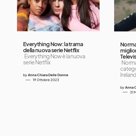
Everything Now: la trama
Norma
della nuova serie Netflix
miglior
Everything Now è la nuova
Televi
serie Netflix
Normal
catego
Irelan
by
Anna Chiara Delle Donne
19 Ottobre 2023
by
Anna C
31 