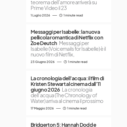
teorema dell’amore arriverà su
Prime Video il 23
1 Luglio 2026
1 minute read
Messaggi per Isabelle: la nuova
pellicola romantica di Netflix con
Zoe Deutch
Messaggi per
Isabelle (Voicemails for Isabelle) è il
nuovo film di Netflix,
23 Giugno 2026
1 minute read
La cronologia dell’acqua: il film di
Kristen Stewart al cinema dall’11
giugno 2026
La cronologia
dell’acqua (The Chronology of
Water) arriva al cinema il prossimo
17 Maggio 2026
1 minute read
Bridgerton 5: Hannah Dodd e