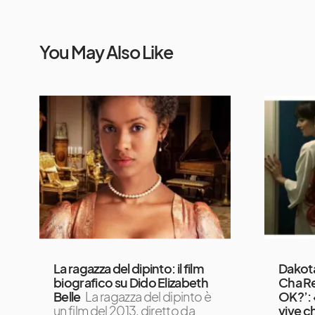
You May Also Like
La ragazza del dipinto: il film
Dakota
biografico su Dido Elizabeth
Cha Re
Belle
La ragazza del dipinto è
OK?’: 
un film del 2013, diretto da
vive c