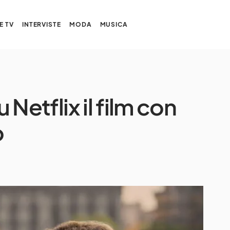
E TV
INTERVISTE
MODA
MUSICA
u Netflix il film con
o