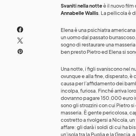
Svaniti nella notte
è il nuovo film
Annabelle Wallis
. La pellicola è 
Elena è una psichiatra americana ve
un uomo dal passato burrascoso. S
sogno di restaurare una masseria
ben presto Pietro ed Elena si son
Una notte, i figli svaniscono nel n
ovunque e alla fine, disperato, è c
causa per l’affidamento dei bamb
incolpa, furiosa. Finché arriva loro 
dovranno pagare 150.000 euro in 
sono gli strozzini con cui Pietro s
masseria. È gente pericolosa, ca
costretto a rivolgersi a Nicola, 
affare: gli darà i soldi di cui ha
un’isola tra la Puglia e la Grecia, 