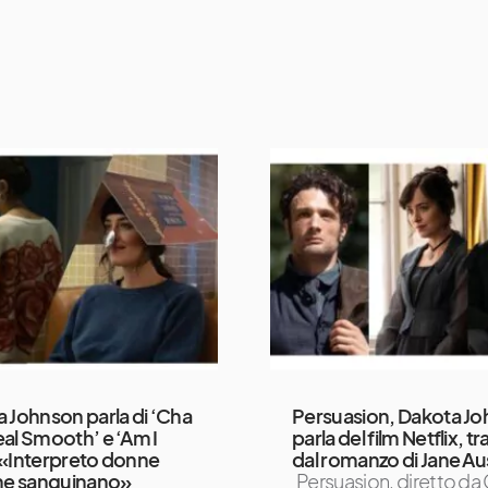
 Johnson parla di ‘Cha
Persuasion, Dakota J
al Smooth’ e ‘Am I
parla del film Netflix, tr
«Interpreto donne
dal romanzo di Jane A
he sanguinano»
Persuasion, diretto da 