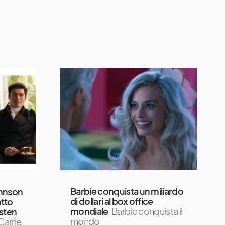
Barbie conquista un miliardo
ohnson
di dollari al box office
atto
mondiale
Barbie conquista il
usten
mondo
Carrie