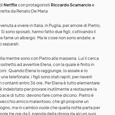
 di
Netflix
con protagonisti
Riccardo Scamarcio
e
diretta da Renato De Maria.
nuta a vivere in Italia, in Puglia, per amore di Pietro,
i sono sposati, hanno fatto due figli, coltivando il
 e farne un albergo. Ma le cose non sono andate, e
o separati.
ulla mentre sono con Pietro alla masseria. Lui li cerca
ostretto ad avvertire Elena, con la quale è finito in
ini. Quando Elena lo raggiunge, lo assale e lo
una telefonata: i figli sono stati rapiti, per riaverli
contanti entro 36 ore. Per Elena è tutto elementare:
i è indebitato per provare inutilmente a restaurare la
pace di tutto: devono fare come dicono. Pietro è
un vecchio amico malavitoso, che gli propone un
 bisogno, ma in cambio vuole che quella notte parta per
a sole tre ore da lì, prenda della droga da alcuni suoi