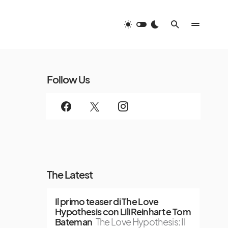
Follow Us
The Latest
Il primo teaser di The Love
Hypothesis con Lili Reinhart e Tom
Bateman
The Love Hypothesis: Il