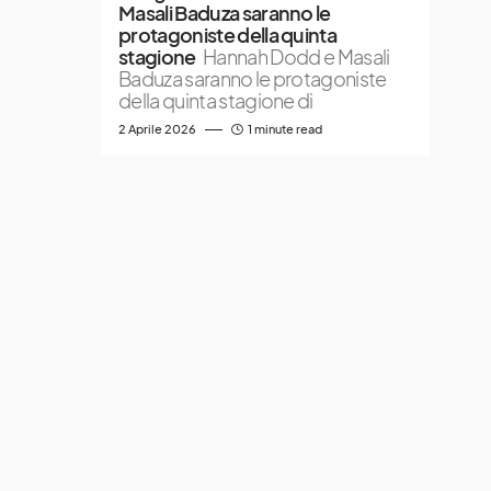
Masali Baduza saranno le
protagoniste della quinta
stagione
Hannah Dodd e Masali
Baduza saranno le protagoniste
della quinta stagione di
2 Aprile 2026
1 minute read