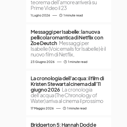
teorema dell’amore arriverà su
Prime Video il 23
1 Luglio 2026
1 minute read
Messaggi per Isabelle: la nuova
pellicola romantica di Netflix con
Zoe Deutch
Messaggi per
Isabelle (Voicemails for Isabelle) è il
nuovo film di Netflix,
23 Giugno 2026
1 minute read
La cronologia dell’acqua: il film di
Kristen Stewart al cinema dall’11
giugno 2026
La cronologia
dell’acqua (The Chronology of
Water) arriva al cinema il prossimo
17 Maggio 2026
1 minute read
Bridgerton 5: Hannah Dodd e