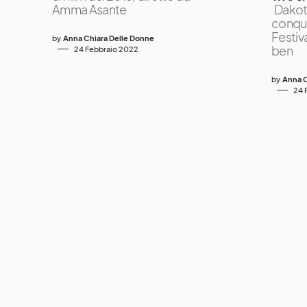
Amma Asante
Dakot
conqui
Festiv
by
Anna Chiara Delle Donne
ben
24 Febbraio 2022
by
Anna C
24 