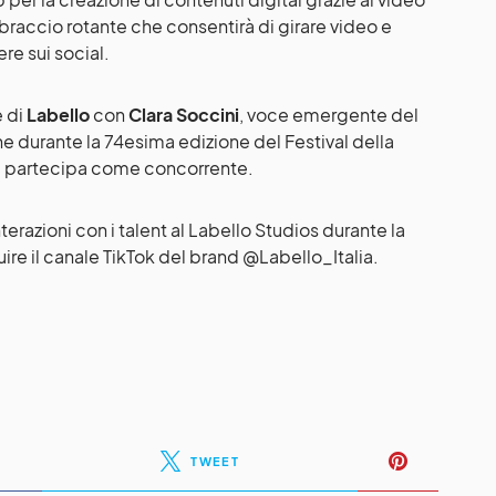
braccio rotante che consentirà di girare video e
re sui social.
e di
Labello
con
Clara Soccini
, voce emergente del
e durante la 74esima edizione del Festival della
ra partecipa come concorrente.
interazioni con i talent al Labello Studios durante la
re il canale TikTok del brand @Labello_Italia.
TWEET