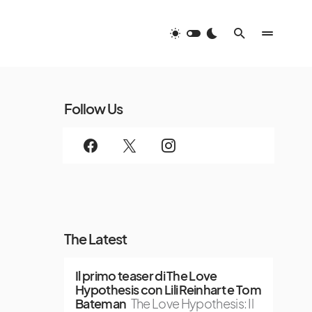
Follow Us
The Latest
Il primo teaser di The Love
Hypothesis con Lili Reinhart e Tom
Bateman
The Love Hypothesis: Il