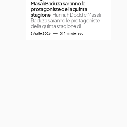
Masali Baduza saranno le
protagoniste della quinta
stagione
Hannah Dodd e Masali
Baduza saranno le protagoniste
della quinta stagione di
2 Aprile 2026
1 minute read