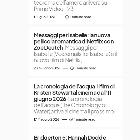
teorema dell’amore arriverà su
Prime Video il 23
1 Luglio 2026
1 minute read
Messaggi per Isabelle: la nuova
pellicola romantica di Netflix con
Zoe Deutch
Messaggi per
Isabelle (Voicemails for Isabelle) è il
nuovo film di Netflix,
23 Giugno 2026
1 minute read
La cronologia dell’acqua: il film di
Kristen Stewart al cinema dall’11
giugno 2026
La cronologia
dell’acqua (The Chronology of
Water) arriva al cinema il prossimo
17 Maggio 2026
1 minute read
Bridgerton 5: Hannah Dodd e