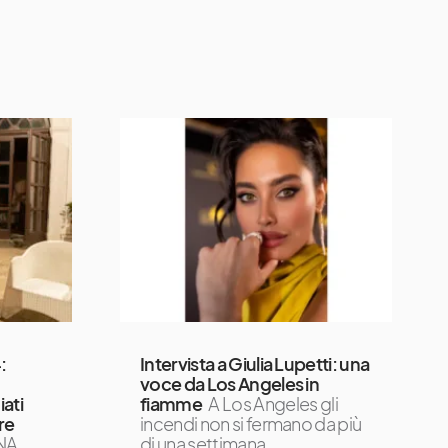
:
Intervista a Giulia Lupetti: una
voce da Los Angeles in
ati
fiamme
A Los Angeles gli
re
incendi non si fermano da più
NA
di una settimana