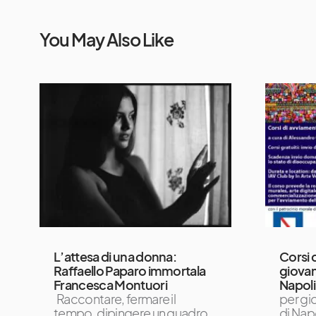
You May Also Like
L’attesa di una donna:
Corsi d
Raffaello Paparo immortala
giovani
Francesca Montuori
Napoli
Raccontare, fermare il
per gi
tempo, dipingere un quadro
di Napol