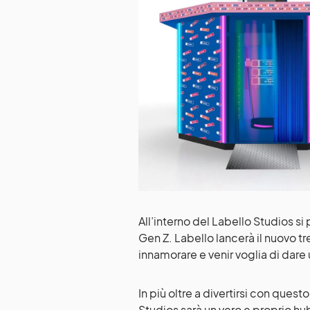
All’interno del Labello Studios si
Gen Z. Labello lancerà il nuovo tr
innamorare e venir voglia di dare
In più oltre a divertirsi con questo
Studios sarà un vero e proprio hub