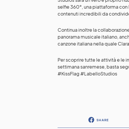
selfie 360°, una piattaforma con 
contenuti incredibili da condivide
Continua inoltre la collaborazion
panorama musicale italiano, anch
canzone italiana nella quale Cla
Per scoprire tutte le attività e le 
settimana sanremese, basta segui
#KissFlag #LabelloStudios
SHARE