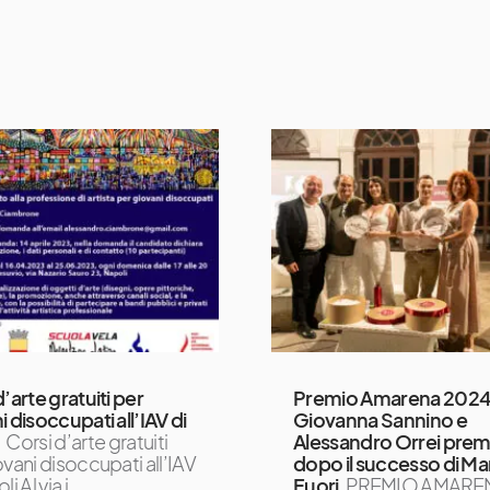
’arte gratuiti per
Premio Amarena 2024
 disoccupati all’IAV di
Giovanna Sannino e
Corsi d’arte gratuiti
Alessandro Orrei premi
ovani disoccupati all’IAV
dopo il successo di Ma
i Al via i
Fuori
PREMIO AMARE